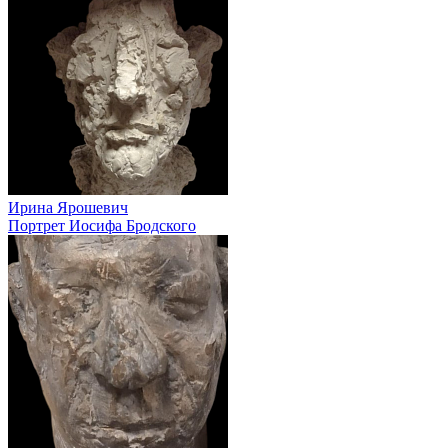
Ирина Ярошевич
Портрет Иосифа Бродского