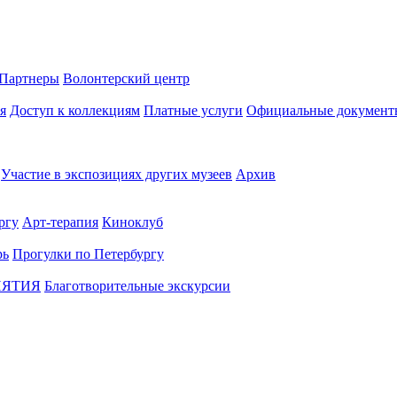
Партнеры
Волонтерский центр
я
Доступ к коллекциям
Платные услуги
Официальные документ
Участие в экспозициях других музеев
Архив
ргу
Арт-терапия
Киноклуб
рь
Прогулки по Петербургу
ИЯТИЯ
Благотворительные экскурсии