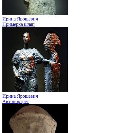
Ирина Ярошевич
Примерка шляп
Ирина Ярошевич
Автопортрет