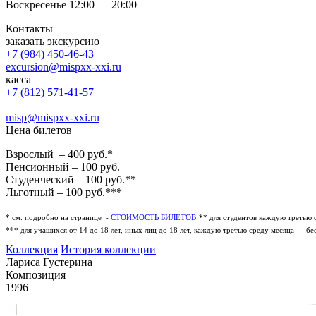
Воскресенье 12:00 — 20:00
Контакты
заказать экскурсию
+7 (984) 450-46-43
excursion@mispxx-xxi.ru
касса
+7 (812) 571-41-57
misp@mispxx-xxi.ru
Цена билетов
Взрослый – 400 руб.*
Пенсионный – 100 руб.
Студенческий – 100 руб.**
Льготный – 100 руб.***
* см. подробно на странице -
СТОИМОСТЬ БИЛЕТОВ
** для студентов каждую третью 
*** для учащихся от 14 до 18 лет, иных лиц до 18 лет, каждую третью среду месяца — бе
Коллекция
История коллекции
Лариса Густерина
Композиция
1996