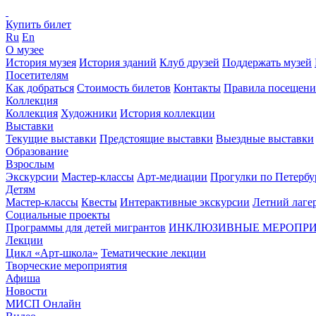
Купить билет
Ru
En
О музее
История музея
История зданий
Клуб друзей
Поддержать музей
Посетителям
Как добраться
Стоимость билетов
Контакты
Правила посещени
Коллекция
Коллекция
Художники
История коллекции
Выставки
Текущие выставки
Предстоящие выставки
Выездные выставки
Образование
Взрослым
Экскурсии
Мастер-классы
Арт-медиации
Прогулки по Петербу
Детям
Мастер-классы
Квесты
Интерактивные экскурсии
Летний лаге
Социальные проекты
Программы для детей мигрантов
ИНКЛЮЗИВНЫЕ МЕРОПР
Лекции
Цикл «Арт-школа»
Тематические лекции
Творческие мероприятия
Афиша
Новости
МИСП Онлайн