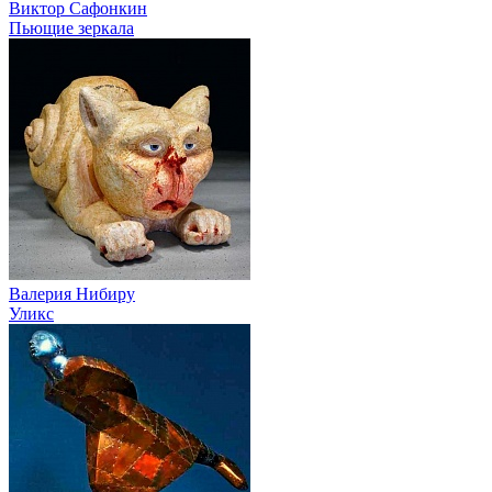
Виктор Сафонкин
Пьющие зеркала
Валерия Нибиру
Уликс