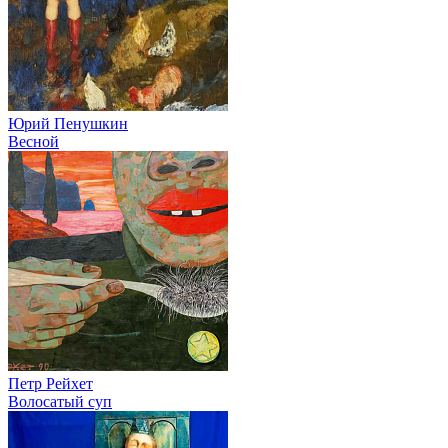
Юрий Пенушкин
Весной
Петр Рейхет
Волосатый суп