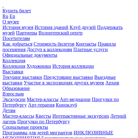
Купить билет
Ru
En
О музее
История музея
История зданий
Клуб друзей
Поддержать
музей
Партнеры
Волонтерский центр
Посетителям
Как добраться
Стоимость билетов
Контакты
Правила
посещения
Доступ к коллекциям
Платные услуги
Официальные документы
Коллекция
Коллекция
Художники
История коллекции
Выставки
Текущие выставки
Предстоящие выставки
Выездные
выставки
Участие в экспозициях других музеев
Архив
Образование
Взрослым
Экскурсии
Мастер-классы
Арт-медиации
Прогулки по
Петербургу
Арт-терапия
Киноклуб
Детям
Мастер-классы
Квесты
Интерактивные экскурсии
Летний
лагерь
Прогулки по Петербургу
Социальные проекты
Программы для детей мигрантов
ИНКЛЮЗИВНЫЕ