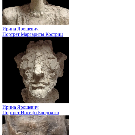
Ирина Ярошевич
Портрет Маргариты Костриц
Ирина Ярошевич
Портрет Иосифа Бродского