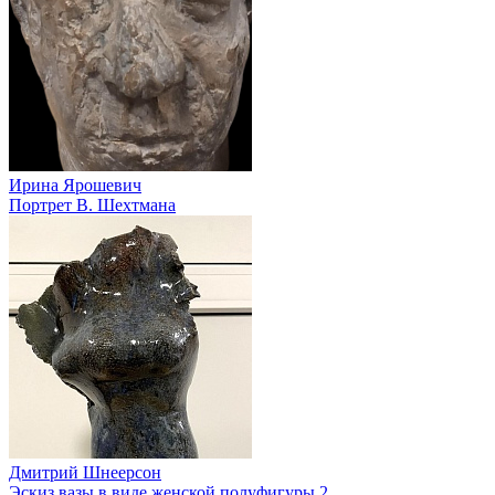
Ирина Ярошевич
Портрет В. Шехтмана
Дмитрий Шнеерсон
Эскиз вазы в виде женской полуфигуры 2