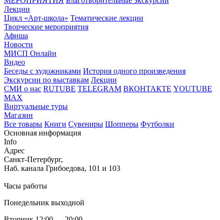
МЕРОПРИЯТИЯ
Благотворительные экскурсии
Лекции
Цикл «Арт-школа»
Тематические лекции
Творческие мероприятия
Афиша
Новости
МИСП Онлайн
Видео
Беседы с художниками
История одного произведения
Экскурсии по выставкам
Лекции
СМИ о нас
RUTUBE
TELEGRAM
ВКОНТАКТЕ
YOUTUBE
MAX
Виртуальные туры
Магазин
Все товары
Книги
Сувениры
Шопперы
Футболки
Основная информация
Info
Адрес
Санкт-Петербург,
Наб. канала Грибоедова, 101 и 103
Часы работы
Понедельник выходной
Вторник 12:00 — 20:00