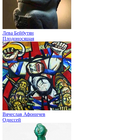
Лева Бейбутян
Плодоносящая
Вячеслав Афоничев
Одиссей