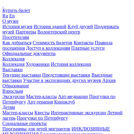
Купить билет
Ru
En
О музее
История музея
История зданий
Клуб друзей
Поддержать
музей
Партнеры
Волонтерский центр
Посетителям
Как добраться
Стоимость билетов
Контакты
Правила
посещения
Доступ к коллекциям
Платные услуги
Официальные документы
Коллекция
Коллекция
Художники
История коллекции
Выставки
Текущие выставки
Предстоящие выставки
Выездные
выставки
Участие в экспозициях других музеев
Архив
Образование
Взрослым
Экскурсии
Мастер-классы
Арт-медиации
Прогулки по
Петербургу
Арт-терапия
Киноклуб
Детям
Мастер-классы
Квесты
Интерактивные экскурсии
Летний
лагерь
Прогулки по Петербургу
Социальные проекты
Программы для детей мигрантов
ИНКЛЮЗИВНЫЕ