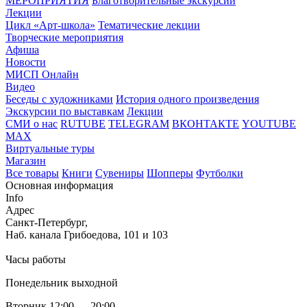
МЕРОПРИЯТИЯ
Благотворительные экскурсии
Лекции
Цикл «Арт-школа»
Тематические лекции
Творческие мероприятия
Афиша
Новости
МИСП Онлайн
Видео
Беседы с художниками
История одного произведения
Экскурсии по выставкам
Лекции
СМИ о нас
RUTUBE
TELEGRAM
ВКОНТАКТЕ
YOUTUBE
MAX
Виртуальные туры
Магазин
Все товары
Книги
Сувениры
Шопперы
Футболки
Основная информация
Info
Адрес
Санкт-Петербург,
Наб. канала Грибоедова, 101 и 103
Часы работы
Понедельник выходной
Вторник 12:00 — 20:00