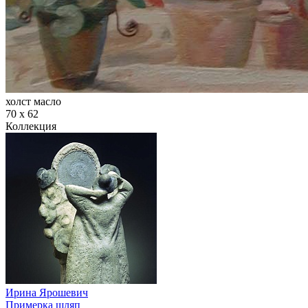
холст масло
70 х 62
Коллекция
Ирина Ярошевич
Примерка шляп