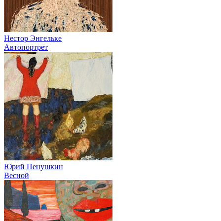
Нестор Энгельке
Автопортрет
Юрий Пенушкин
Весной