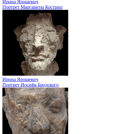
Ирина Ярошевич
Портрет Маргариты Костриц
Ирина Ярошевич
Портрет Иосифа Бродского