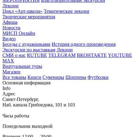
МЕРОПРИЯТИЯ
Благотворительные экскурсии
Лекции
Цикл «Арт-школа»
Тематические лекции
Творческие мероприятия
Афиша
Новости
МИСП Онлайн
Видео
Беседы с художниками
История одного произведения
Экскурсии по выставкам
Лекции
СМИ о нас
RUTUBE
TELEGRAM
ВКОНТАКТЕ
YOUTUBE
MAX
Виртуальные туры
Магазин
Все товары
Книги
Сувениры
Шопперы
Футболки
Основная информация
Info
Адрес
Санкт-Петербург,
Наб. канала Грибоедова, 101 и 103
Часы работы
Понедельник выходной
Вторник 12:00 — 20:00