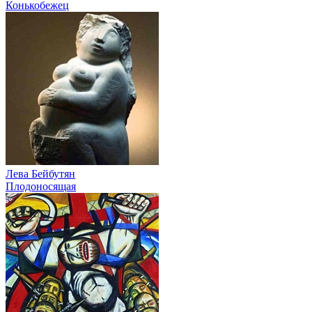
Конькобежец
Лева Бейбутян
Плодоносящая