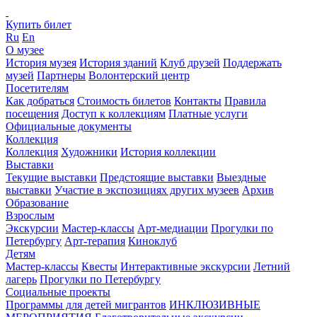
Купить билет
Ru
En
О музее
История музея
История зданий
Клуб друзей
Поддержать
музей
Партнеры
Волонтерский центр
Посетителям
Как добраться
Стоимость билетов
Контакты
Правила
посещения
Доступ к коллекциям
Платные услуги
Официальные документы
Коллекция
Коллекция
Художники
История коллекции
Выставки
Текущие выставки
Предстоящие выставки
Выездные
выставки
Участие в экспозициях других музеев
Архив
Образование
Взрослым
Экскурсии
Мастер-классы
Арт-медиации
Прогулки по
Петербургу
Арт-терапия
Киноклуб
Детям
Мастер-классы
Квесты
Интерактивные экскурсии
Летний
лагерь
Прогулки по Петербургу
Социальные проекты
Программы для детей мигрантов
ИНКЛЮЗИВНЫЕ