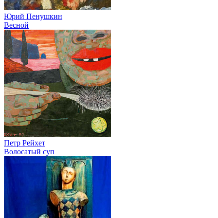
Юрий Пенушкин
Весной
Петр Рейхет
Волосатый суп