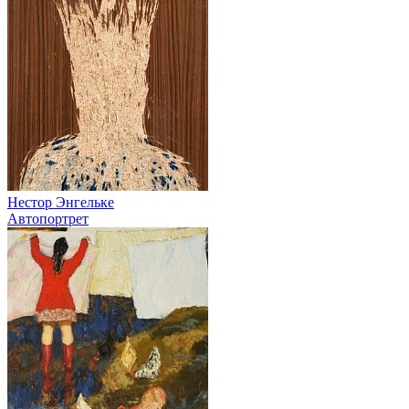
Нестор Энгельке
Автопортрет