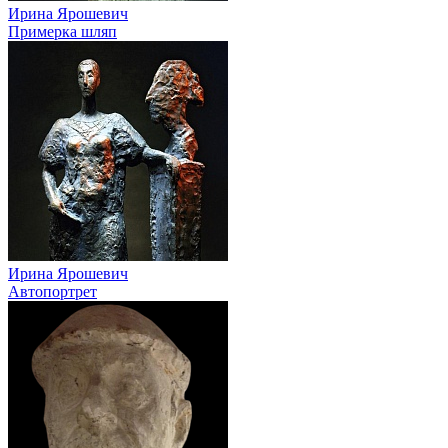
Ирина Ярошевич
Примерка шляп
Ирина Ярошевич
Автопортрет