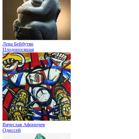
Лева Бейбутян
Плодоносящая
Вячеслав Афоничев
Одиссей