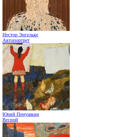
Нестор Энгельке
Автопортрет
Юрий Пенушкин
Весной