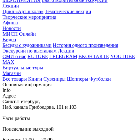
МЕРОПРИЯТИЯ
Благотворительные экскурсии
Лекции
Цикл «Арт-школа»
Тематические лекции
Творческие мероприятия
Афиша
Новости
МИСП Онлайн
Видео
Беседы с художниками
История одного произведения
Экскурсии по выставкам
Лекции
СМИ о нас
RUTUBE
TELEGRAM
ВКОНТАКТЕ
YOUTUBE
MAX
Виртуальные туры
Магазин
Все товары
Книги
Сувениры
Шопперы
Футболки
Основная информация
Info
Адрес
Санкт-Петербург,
Наб. канала Грибоедова, 101 и 103
Часы работы
Понедельник выходной
Вторник 12:00 — 20:00