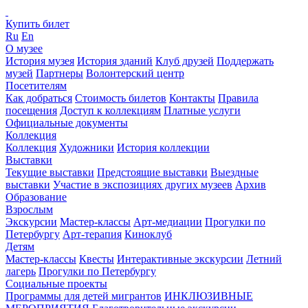
Купить билет
Ru
En
О музее
История музея
История зданий
Клуб друзей
Поддержать
музей
Партнеры
Волонтерский центр
Посетителям
Как добраться
Стоимость билетов
Контакты
Правила
посещения
Доступ к коллекциям
Платные услуги
Официальные документы
Коллекция
Коллекция
Художники
История коллекции
Выставки
Текущие выставки
Предстоящие выставки
Выездные
выставки
Участие в экспозициях других музеев
Архив
Образование
Взрослым
Экскурсии
Мастер-классы
Арт-медиации
Прогулки по
Петербургу
Арт-терапия
Киноклуб
Детям
Мастер-классы
Квесты
Интерактивные экскурсии
Летний
лагерь
Прогулки по Петербургу
Социальные проекты
Программы для детей мигрантов
ИНКЛЮЗИВНЫЕ