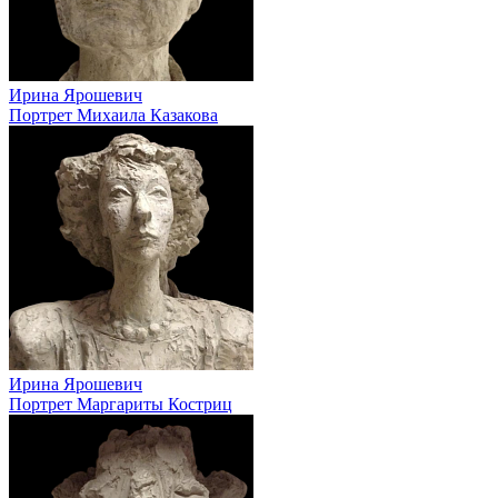
Ирина Ярошевич
Портрет Михаила Казакова
Ирина Ярошевич
Портрет Маргариты Костриц