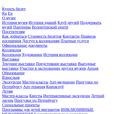
Купить билет
Ru
En
О музее
История музея
История зданий
Клуб друзей
Поддержать
музей
Партнеры
Волонтерский центр
Посетителям
Как добраться
Стоимость билетов
Контакты
Правила
посещения
Доступ к коллекциям
Платные услуги
Официальные документы
Коллекция
Коллекция
Художники
История коллекции
Выставки
Текущие выставки
Предстоящие выставки
Выездные
выставки
Участие в экспозициях других музеев
Архив
Образование
Взрослым
Экскурсии
Мастер-классы
Арт-медиации
Прогулки по
Петербургу
Арт-терапия
Киноклуб
Детям
Мастер-классы
Квесты
Интерактивные экскурсии
Летний
лагерь
Прогулки по Петербургу
Социальные проекты
Программы для детей мигрантов
ИНКЛЮЗИВНЫЕ