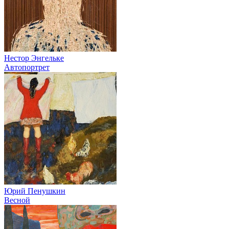
Нестор Энгельке
Автопортрет
Юрий Пенушкин
Весной