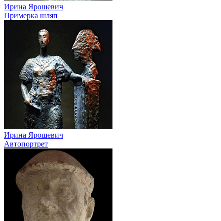
Ирина Ярошевич
Примерка шляп
Ирина Ярошевич
Автопортрет