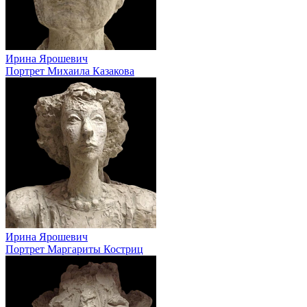
Ирина Ярошевич
Портрет Михаила Казакова
Ирина Ярошевич
Портрет Маргариты Костриц