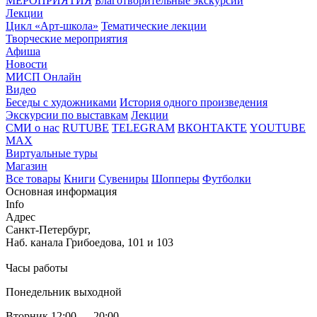
МЕРОПРИЯТИЯ
Благотворительные экскурсии
Лекции
Цикл «Арт-школа»
Тематические лекции
Творческие мероприятия
Афиша
Новости
МИСП Онлайн
Видео
Беседы с художниками
История одного произведения
Экскурсии по выставкам
Лекции
СМИ о нас
RUTUBE
TELEGRAM
ВКОНТАКТЕ
YOUTUBE
MAX
Виртуальные туры
Магазин
Все товары
Книги
Сувениры
Шопперы
Футболки
Основная информация
Info
Адрес
Санкт-Петербург,
Наб. канала Грибоедова, 101 и 103
Часы работы
Понедельник выходной
Вторник 12:00 — 20:00