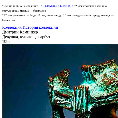
* см. подробно на странице -
СТОИМОСТЬ БИЛЕТОВ
** для студентов каждую
третью среду месяца — бесплатно
*** для учащихся от 14 до 18 лет, иных лиц до 18 лет, каждую третью среду месяца —
бесплатно
Коллекция
История коллекции
Дмитрий Каминкер
Девушка, кушающая арбуз
1992