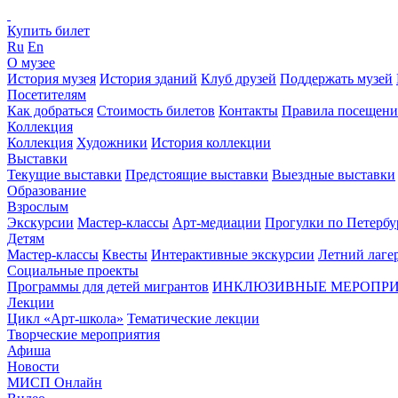
Купить билет
Ru
En
О музее
История музея
История зданий
Клуб друзей
Поддержать музей
Посетителям
Как добраться
Стоимость билетов
Контакты
Правила посещени
Коллекция
Коллекция
Художники
История коллекции
Выставки
Текущие выставки
Предстоящие выставки
Выездные выставки
Образование
Взрослым
Экскурсии
Мастер-классы
Арт-медиации
Прогулки по Петербу
Детям
Мастер-классы
Квесты
Интерактивные экскурсии
Летний лаге
Социальные проекты
Программы для детей мигрантов
ИНКЛЮЗИВНЫЕ МЕРОПР
Лекции
Цикл «Арт-школа»
Тематические лекции
Творческие мероприятия
Афиша
Новости
МИСП Онлайн