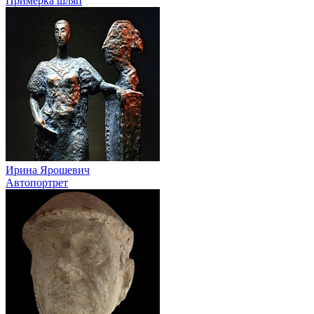
Примерка шляп
Ирина Ярошевич
Автопортрет