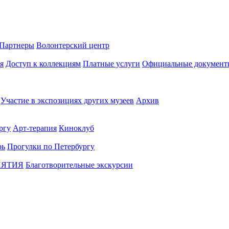
Партнеры
Волонтерский центр
я
Доступ к коллекциям
Платные услуги
Официальные документ
Участие в экспозициях других музеев
Архив
ргу
Арт-терапия
Киноклуб
рь
Прогулки по Петербургу
ИЯТИЯ
Благотворительные экскурсии