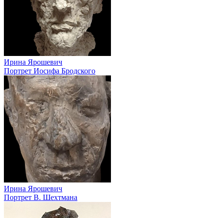
Ирина Ярошевич
Портрет Иосифа Бродского
Ирина Ярошевич
Портрет В. Шехтмана