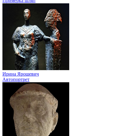
Примерка шляп
Ирина Ярошевич
Автопортрет