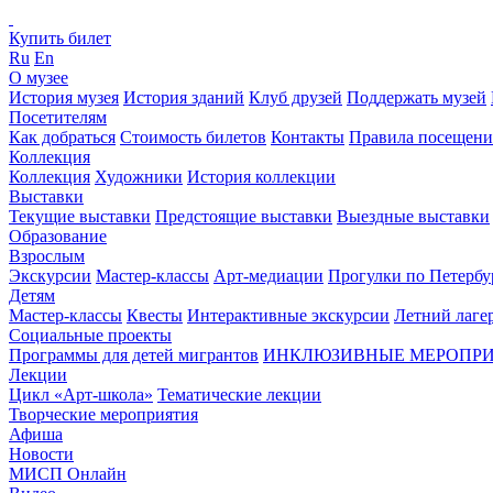
Купить билет
Ru
En
О музее
История музея
История зданий
Клуб друзей
Поддержать музей
Посетителям
Как добраться
Стоимость билетов
Контакты
Правила посещени
Коллекция
Коллекция
Художники
История коллекции
Выставки
Текущие выставки
Предстоящие выставки
Выездные выставки
Образование
Взрослым
Экскурсии
Мастер-классы
Арт-медиации
Прогулки по Петербу
Детям
Мастер-классы
Квесты
Интерактивные экскурсии
Летний лаге
Социальные проекты
Программы для детей мигрантов
ИНКЛЮЗИВНЫЕ МЕРОПР
Лекции
Цикл «Арт-школа»
Тематические лекции
Творческие мероприятия
Афиша
Новости
МИСП Онлайн