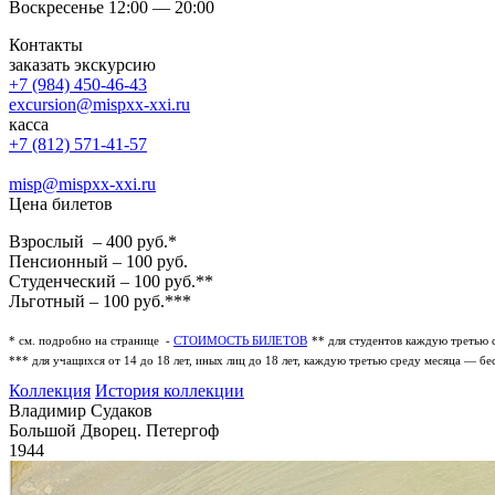
Воскресенье 12:00 — 20:00
Контакты
заказать экскурсию
+7 (984) 450-46-43
excursion@mispxx-xxi.ru
касса
+7 (812) 571-41-57
misp@mispxx-xxi.ru
Цена билетов
Взрослый – 400 руб.*
Пенсионный – 100 руб.
Студенческий – 100 руб.**
Льготный – 100 руб.***
* см. подробно на странице -
СТОИМОСТЬ БИЛЕТОВ
** для студентов каждую третью 
*** для учащихся от 14 до 18 лет, иных лиц до 18 лет, каждую третью среду месяца — бе
Коллекция
История коллекции
Владимир Судаков
Большой Дворец. Петергоф
1944