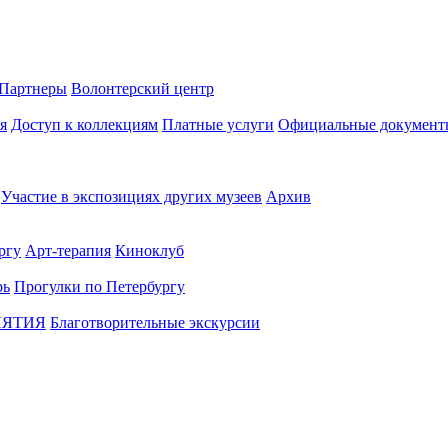
Партнеры
Волонтерский центр
я
Доступ к коллекциям
Платные услуги
Официальные документ
Участие в экспозициях других музеев
Архив
ргу
Арт-терапия
Киноклуб
рь
Прогулки по Петербургу
ИЯТИЯ
Благотворительные экскурсии