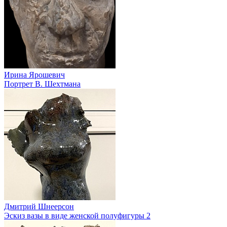
Ирина Ярошевич
Портрет В. Шехтмана
Дмитрий Шнеерсон
Эскиз вазы в виде женской полуфигуры 2