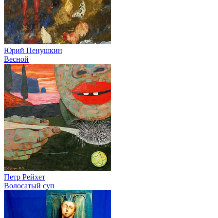
Юрий Пенушкин
Весной
Петр Рейхет
Волосатый суп