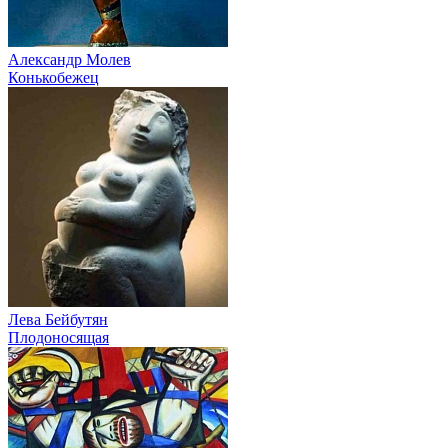
Александр Молев
Конькобежец
Лева Бейбутян
Плодоносящая