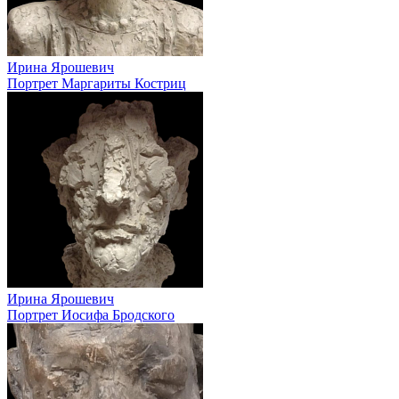
Ирина Ярошевич
Портрет Маргариты Костриц
Ирина Ярошевич
Портрет Иосифа Бродского