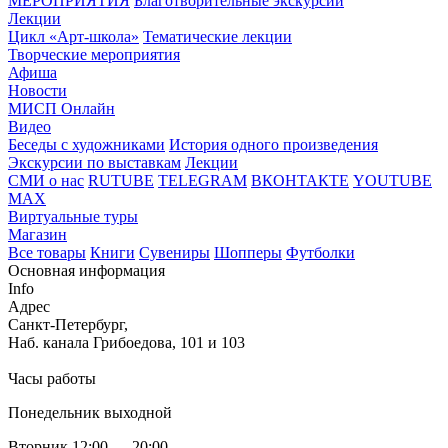
МЕРОПРИЯТИЯ
Благотворительные экскурсии
Лекции
Цикл «Арт-школа»
Тематические лекции
Творческие мероприятия
Афиша
Новости
МИСП Онлайн
Видео
Беседы с художниками
История одного произведения
Экскурсии по выставкам
Лекции
СМИ о нас
RUTUBE
TELEGRAM
ВКОНТАКТЕ
YOUTUBE
MAX
Виртуальные туры
Магазин
Все товары
Книги
Сувениры
Шопперы
Футболки
Основная информация
Info
Адрес
Санкт-Петербург,
Наб. канала Грибоедова, 101 и 103
Часы работы
Понедельник выходной
Вторник 12:00 — 20:00