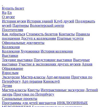
Купить билет
Ru
En
О музее
История музея
История зданий
Клуб друзей
Поддержать
музей
Партнеры
Волонтерский центр
Посетителям
Как добраться
Стоимость билетов
Контакты
Правила
посещения
Доступ к коллекциям
Платные услуги
Официальные документы
Коллекция
Коллекция
Художники
История коллекции
Выставки
Текущие выставки
Предстоящие выставки
Выездные
выставки
Участие в экспозициях других музеев
Архив
Образование
Взрослым
Экскурсии
Мастер-классы
Арт-медиации
Прогулки по
Петербургу
Арт-терапия
Киноклуб
Детям
Мастер-классы
Квесты
Интерактивные экскурсии
Летний
лагерь
Прогулки по Петербургу
Социальные проекты
Программы для детей мигрантов
ИНКЛЮЗИВНЫЕ