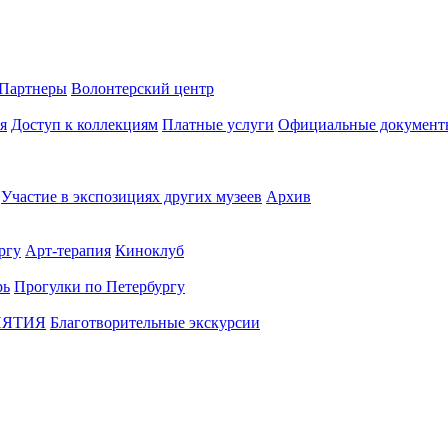
Партнеры
Волонтерский центр
я
Доступ к коллекциям
Платные услуги
Официальные документ
Участие в экспозициях других музеев
Архив
ргу
Арт-терапия
Киноклуб
рь
Прогулки по Петербургу
ИЯТИЯ
Благотворительные экскурсии