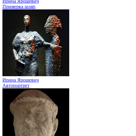
Ирина Ярошевич
Примерка шляп
Ирина Ярошевич
Автопортрет