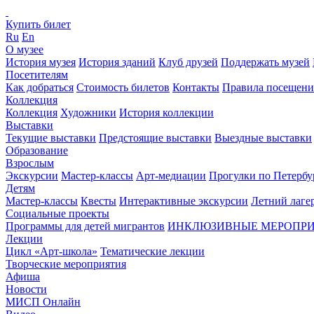
Купить билет
Ru
En
О музее
История музея
История зданий
Клуб друзей
Поддержать музей
Посетителям
Как добраться
Стоимость билетов
Контакты
Правила посещени
Коллекция
Коллекция
Художники
История коллекции
Выставки
Текущие выставки
Предстоящие выставки
Выездные выставки
Образование
Взрослым
Экскурсии
Мастер-классы
Арт-медиации
Прогулки по Петербу
Детям
Мастер-классы
Квесты
Интерактивные экскурсии
Летний лаге
Социальные проекты
Программы для детей мигрантов
ИНКЛЮЗИВНЫЕ МЕРОПР
Лекции
Цикл «Арт-школа»
Тематические лекции
Творческие мероприятия
Афиша
Новости
МИСП Онлайн