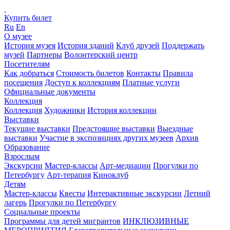
Купить билет
Ru
En
О музее
История музея
История зданий
Клуб друзей
Поддержать
музей
Партнеры
Волонтерский центр
Посетителям
Как добраться
Стоимость билетов
Контакты
Правила
посещения
Доступ к коллекциям
Платные услуги
Официальные документы
Коллекция
Коллекция
Художники
История коллекции
Выставки
Текущие выставки
Предстоящие выставки
Выездные
выставки
Участие в экспозициях других музеев
Архив
Образование
Взрослым
Экскурсии
Мастер-классы
Арт-медиации
Прогулки по
Петербургу
Арт-терапия
Киноклуб
Детям
Мастер-классы
Квесты
Интерактивные экскурсии
Летний
лагерь
Прогулки по Петербургу
Социальные проекты
Программы для детей мигрантов
ИНКЛЮЗИВНЫЕ