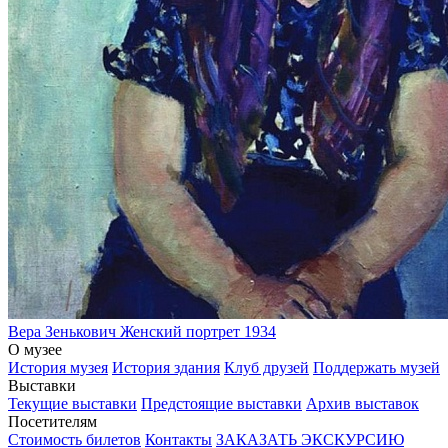
Вера Зенькович
Женский портрет
1934
О музее
История музея
История здания
Клуб друзей
Поддержать музей
Выставки
Текущие выставки
Предстоящие выставки
Архив выставок
Посетителям
Стоимость билетов
Контакты
ЗАКАЗАТЬ ЭКСКУРСИЮ