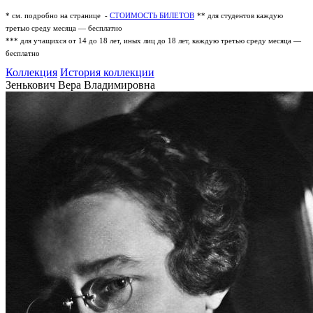
* см. подробно на странице -
СТОИМОСТЬ БИЛЕТОВ
** для студентов каждую
третью среду месяца — бесплатно
*** для учащихся от 14 до 18 лет, иных лиц до 18 лет, каждую третью среду месяца —
бесплатно
Коллекция
История коллекции
Зенькович Вера Владимировна