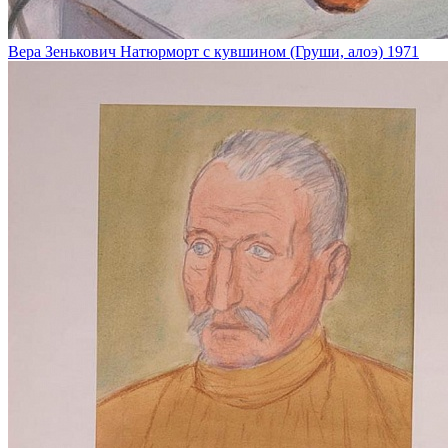
Вера Зенькович
Натюрморт с кувшином (Груши, алоэ)
1971