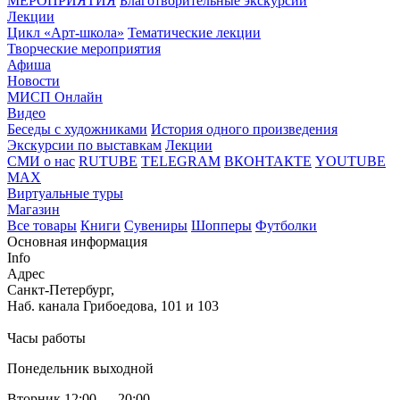
МЕРОПРИЯТИЯ
Благотворительные экскурсии
Лекции
Цикл «Арт-школа»
Тематические лекции
Творческие мероприятия
Афиша
Новости
МИСП Онлайн
Видео
Беседы с художниками
История одного произведения
Экскурсии по выставкам
Лекции
СМИ о нас
RUTUBE
TELEGRAM
ВКОНТАКТЕ
YOUTUBE
MAX
Виртуальные туры
Магазин
Все товары
Книги
Сувениры
Шопперы
Футболки
Основная информация
Info
Адрес
Санкт-Петербург,
Наб. канала Грибоедова, 101 и 103
Часы работы
Понедельник выходной
Вторник 12:00 — 20:00