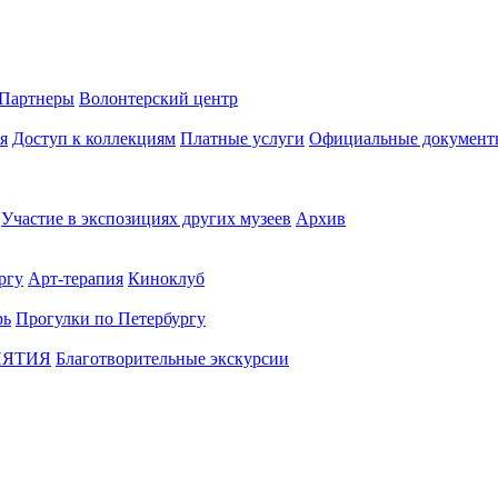
Партнеры
Волонтерский центр
я
Доступ к коллекциям
Платные услуги
Официальные документ
Участие в экспозициях других музеев
Архив
ргу
Арт-терапия
Киноклуб
рь
Прогулки по Петербургу
ИЯТИЯ
Благотворительные экскурсии