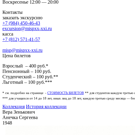
Воскресенье 12:00 — 20:00
Контакты
заказать экскурсию
+7 (984) 450-46-43
excursion@mispxx-xxi.ru
касса
+7 (812) 571-41-57
misp@mispxx-xxi.ru
Цена билетов
Взрослый – 400 руб.*
Пенсионный – 100 руб.
Студенческий – 100 руб.**
Льготный – 100 руб.***
* см. подробно на странице -
СТОИМОСТЬ БИЛЕТОВ
** для студентов каждую третью 
*** для учащихся от 14 до 18 лет, иных лиц до 18 лет, каждую третью среду месяца — бе
Коллекция
История коллекции
Вера Зенькович
Анечка Сергеева
1948