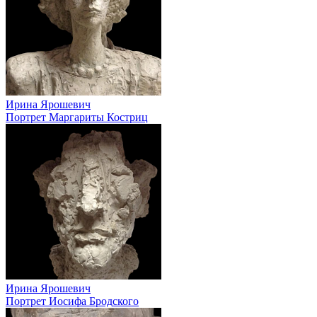
Ирина Ярошевич
Портрет Маргариты Костриц
Ирина Ярошевич
Портрет Иосифа Бродского