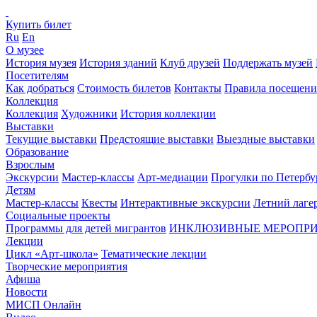
Купить билет
Ru
En
О музее
История музея
История зданий
Клуб друзей
Поддержать музей
Посетителям
Как добраться
Стоимость билетов
Контакты
Правила посещени
Коллекция
Коллекция
Художники
История коллекции
Выставки
Текущие выставки
Предстоящие выставки
Выездные выставки
Образование
Взрослым
Экскурсии
Мастер-классы
Арт-медиации
Прогулки по Петербу
Детям
Мастер-классы
Квесты
Интерактивные экскурсии
Летний лаге
Социальные проекты
Программы для детей мигрантов
ИНКЛЮЗИВНЫЕ МЕРОПР
Лекции
Цикл «Арт-школа»
Тематические лекции
Творческие мероприятия
Афиша
Новости
МИСП Онлайн