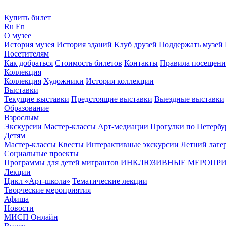
Купить билет
Ru
En
О музее
История музея
История зданий
Клуб друзей
Поддержать музей
Посетителям
Как добраться
Стоимость билетов
Контакты
Правила посещени
Коллекция
Коллекция
Художники
История коллекции
Выставки
Текущие выставки
Предстоящие выставки
Выездные выставки
Образование
Взрослым
Экскурсии
Мастер-классы
Арт-медиации
Прогулки по Петербу
Детям
Мастер-классы
Квесты
Интерактивные экскурсии
Летний лаге
Социальные проекты
Программы для детей мигрантов
ИНКЛЮЗИВНЫЕ МЕРОПР
Лекции
Цикл «Арт-школа»
Тематические лекции
Творческие мероприятия
Афиша
Новости
МИСП Онлайн