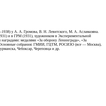
938) у А. А. Громова, В. Н. Левитского, М. А. Асламазяна.
1931) и в ГРМ (1931), художником в Экспериментальной
 наградами: медалями «За оборону Ленинграда», «За
.». Основные собрания: ГМИИ, ГЦТМ, РОСИЗО (все — Москва),
рманска, Чебоксар, Череповца и др.