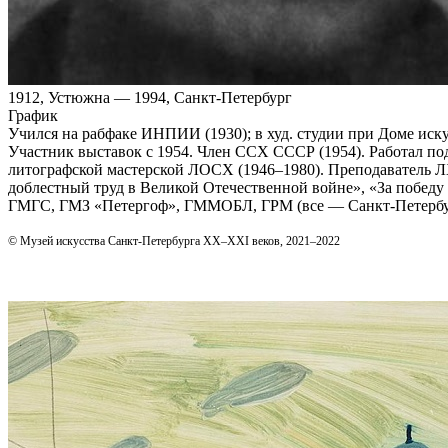
1912, Устюжна — 1994, Санкт-Петербург
График
Учился на рабфаке ИНПИИ (1930); в худ. студии при Доме искус
Участник выставок с 1954. Член ССХ СССР (1954). Работал по
литографской мастерской ЛОСХ (1946–1980). Преподаватель Л
доблестный труд в Великой Отечественной войне», «За побед
ГМГС, ГМЗ «Петергоф», ГММОБЛ, ГРМ (все — Санкт‑Петербург)
© Музей искусства Санкт-Петербурга XX–XXI веков, 2021–2022