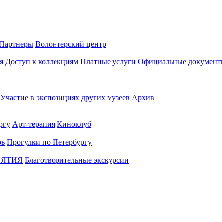
Партнеры
Волонтерский центр
я
Доступ к коллекциям
Платные услуги
Официальные документ
Участие в экспозициях других музеев
Архив
ргу
Арт-терапия
Киноклуб
рь
Прогулки по Петербургу
ИЯТИЯ
Благотворительные экскурсии