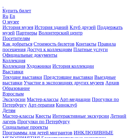
Купить билет
Ru
En
О музее
История музея
История зданий
Клуб друзей
Поддержать
музей
Партнеры
Волонтерский центр
Посетителям
Как добраться
Стоимость билетов
Контакты
Правила
посещения
Доступ к коллекциям
Платные услуги
Официальные документы
Коллекция
Коллекция
Художники
История коллекции
Выставки
Текущие выставки
Предстоящие выставки
Выездные
выставки
Участие в экспозициях других музеев
Архив
Образование
Взрослым
Экскурсии
Мастер-классы
Арт-медиации
Прогулки по
Петербургу
Арт-терапия
Киноклуб
Детям
Мастер-классы
Квесты
Интерактивные экскурсии
Летний
лагерь
Прогулки по Петербургу
Социальные проекты
Программы для детей мигрантов
ИНКЛЮЗИВНЫЕ