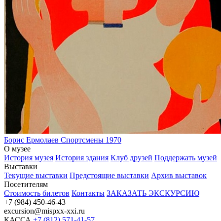
Борис Ермолаев
Спортсмены
1970
О музее
История музея
История здания
Клуб друзей
Поддержать музей
Выставки
Текущие выставки
Предстоящие выставки
Архив выставок
Посетителям
Стоимость билетов
Контакты
ЗАКАЗАТЬ ЭКСКУРСИЮ
+7 (984) 450-46-43
excursion@mispxx-xxi.ru
КАССА
+7 (812) 571-41-57