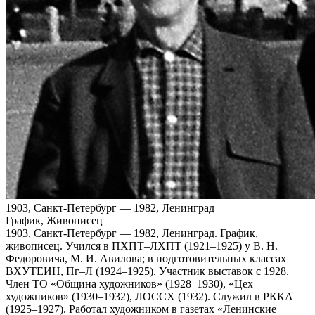
1903, Санкт-Петербург — 1982, Ленинград
График, Живописец
1903, Санкт‑Петербург — 1982, Ленинград. График,
живописец. Учился в ПХПТ–ЛХПТ (1921–1925) у В. Н.
Федоровича, М. И. Авилова; в подготовительных классах
ВХУТЕИН, Пг–Л (1924–1925). Участник выставок с 1928.
Член ТО «Община художников» (1928–1930), «Цех
художников» (1930–1932), ЛОССХ (1932). Служил в РККА
(1925–1927). Работал художником в газетах «Ленинские