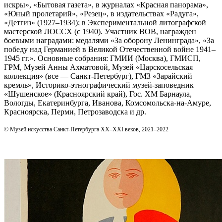
искры», «Бытовая газета», в журналах «Красная панорама»,
«Юный пролетарий», «Резец», в издательствах «Радуга»,
«Детгиз» (1927–1934); в Экспериментальной литографской
мастерской ЛОССХ (с 1940). Участник ВОВ, награжден
боевыми наградами: медалями «За оборону Ленинграда», «За
победу над Германией в Великой Отечественной войне 1941–
1945 гг.». Основные собрания: ГМИИ (Москва), ГМИСП,
ГРМ, Музей Анны Ахматовой, Музей «Царскосельская
коллекция» (все — Санкт‑Петербург), ГМЗ «Зарайский
кремль», Историко-этнографический музей-заповедник
«Шушенское» (Красноярский край), Гос. ХМ Барнаула,
Вологды, Екатеринбурга, Иванова, Комсомольска-на-Амуре,
Красноярска, Перми, Петрозаводска и др.
© Музей искусства Санкт-Петербурга XX–XXI веков, 2021–2022