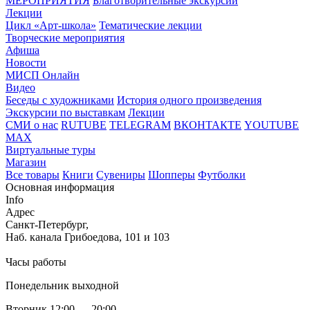
МЕРОПРИЯТИЯ
Благотворительные экскурсии
Лекции
Цикл «Арт-школа»
Тематические лекции
Творческие мероприятия
Афиша
Новости
МИСП Онлайн
Видео
Беседы с художниками
История одного произведения
Экскурсии по выставкам
Лекции
СМИ о нас
RUTUBE
TELEGRAM
ВКОНТАКТЕ
YOUTUBE
MAX
Виртуальные туры
Магазин
Все товары
Книги
Сувениры
Шопперы
Футболки
Основная информация
Info
Адрес
Санкт-Петербург,
Наб. канала Грибоедова, 101 и 103
Часы работы
Понедельник выходной
Вторник 12:00 — 20:00