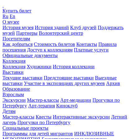
Купить билет
Ru
En
О музее
История музея
История зданий
Клуб друзей
Поддержать
музей
Партнеры
Волонтерский центр
Посетителям
Как добраться
Стоимость билетов
Контакты
Правила
посещения
Доступ к коллекциям
Платные услуги
Официальные документы
Коллекция
Коллекция
Художники
История коллекции
Выставки
Текущие выставки
Предстоящие выставки
Выездные
выставки
Участие в экспозициях других музеев
Архив
Образование
Взрослым
Экскурсии
Мастер-классы
Арт-медиации
Прогулки по
Петербургу
Арт-терапия
Киноклуб
Детям
Мастер-классы
Квесты
Интерактивные экскурсии
Летний
лагерь
Прогулки по Петербургу
Социальные проекты
Программы для детей мигрантов
ИНКЛЮЗИВНЫЕ