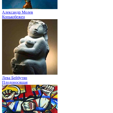
Александр Молев
Конькобежец
Лева Бейбутян
Плодоносящая