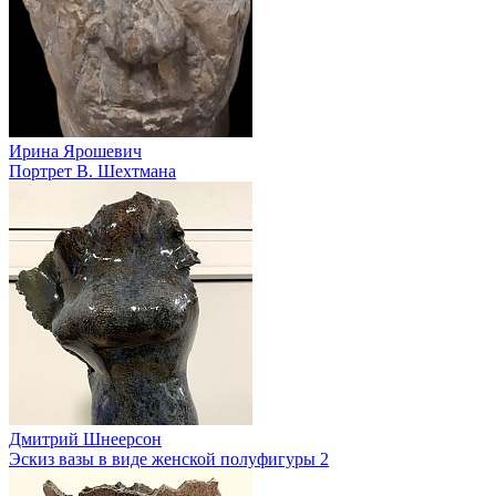
Ирина Ярошевич
Портрет В. Шехтмана
Дмитрий Шнеерсон
Эскиз вазы в виде женской полуфигуры 2