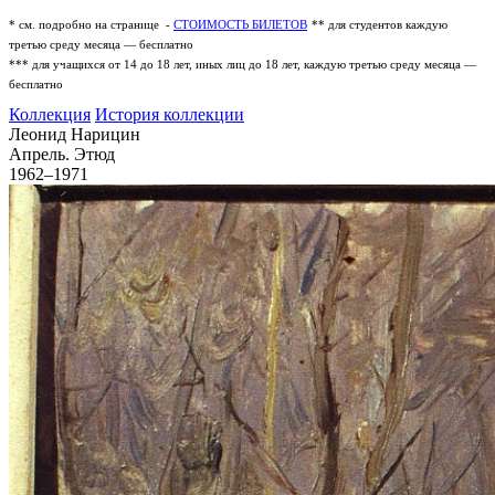
* см. подробно на странице -
СТОИМОСТЬ БИЛЕТОВ
** для студентов каждую
третью среду месяца — бесплатно
*** для учащихся от 14 до 18 лет, иных лиц до 18 лет, каждую третью среду месяца —
бесплатно
Коллекция
История коллекции
Леонид Нарицин
Апрель. Этюд
1962–1971