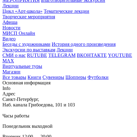
МЕРОПРИЯТИЯ
Благотворительные экскурсии
Лекции
Цикл «Арт-школа»
Тематические лекции
Творческие мероприятия
Афиша
Новости
МИСП Онлайн
Видео
Беседы с художниками
История одного произведения
Экскурсии по выставкам
Лекции
СМИ о нас
RUTUBE
TELEGRAM
ВКОНТАКТЕ
YOUTUBE
MAX
Виртуальные туры
Магазин
Все товары
Книги
Сувениры
Шопперы
Футболки
Основная информация
Info
Адрес
Санкт-Петербург,
Наб. канала Грибоедова, 101 и 103
Часы работы
Понедельник выходной
Вторник 12:00 — 20:00