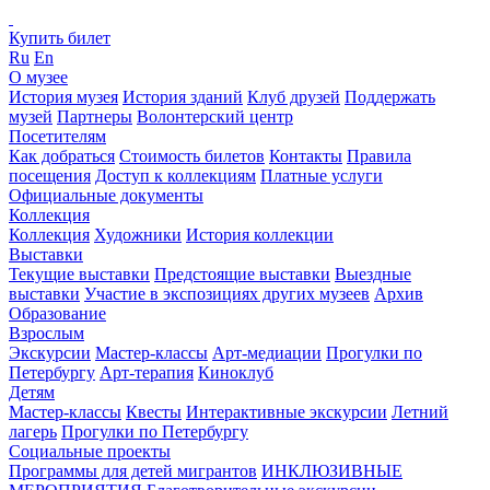
Купить билет
Ru
En
О музее
История музея
История зданий
Клуб друзей
Поддержать
музей
Партнеры
Волонтерский центр
Посетителям
Как добраться
Стоимость билетов
Контакты
Правила
посещения
Доступ к коллекциям
Платные услуги
Официальные документы
Коллекция
Коллекция
Художники
История коллекции
Выставки
Текущие выставки
Предстоящие выставки
Выездные
выставки
Участие в экспозициях других музеев
Архив
Образование
Взрослым
Экскурсии
Мастер-классы
Арт-медиации
Прогулки по
Петербургу
Арт-терапия
Киноклуб
Детям
Мастер-классы
Квесты
Интерактивные экскурсии
Летний
лагерь
Прогулки по Петербургу
Социальные проекты
Программы для детей мигрантов
ИНКЛЮЗИВНЫЕ