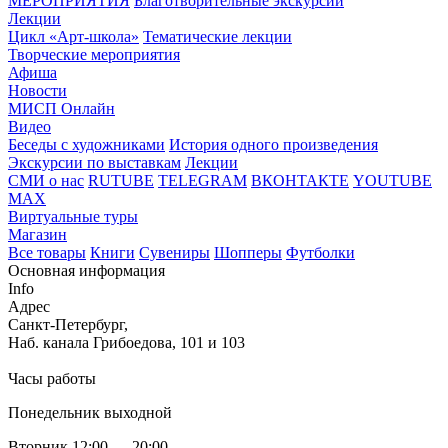
МЕРОПРИЯТИЯ
Благотворительные экскурсии
Лекции
Цикл «Арт-школа»
Тематические лекции
Творческие мероприятия
Афиша
Новости
МИСП Онлайн
Видео
Беседы с художниками
История одного произведения
Экскурсии по выставкам
Лекции
СМИ о нас
RUTUBE
TELEGRAM
ВКОНТАКТЕ
YOUTUBE
MAX
Виртуальные туры
Магазин
Все товары
Книги
Сувениры
Шопперы
Футболки
Основная информация
Info
Адрес
Санкт-Петербург,
Наб. канала Грибоедова, 101 и 103
Часы работы
Понедельник выходной
Вторник 12:00 — 20:00