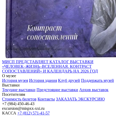
МИСП ПРЕДСТАВЛЯЕТ КАТАЛОГ ВЫСТАВКИ
«ЧЕЛОВЕК–ЖИЗНЬ–ВСЕЛЕННАЯ. КОНТРАСТ
СОПОСТАВЛЕНИЙ» И КАЛЕНДАРЬ НА 2026 ГОД
О музее
История музея
История здания
Клуб друзей
Поддержать музей
Выставки
Текущие выставки
Предстоящие выставки
Архив выставок
Посетителям
Стоимость билетов
Контакты
ЗАКАЗАТЬ ЭКСКУРСИЮ
+7 (984) 450-46-43
excursion@mispxx-xxi.ru
КАССА
+7 (812) 571-41-57