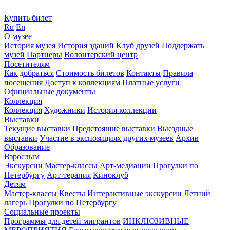
Купить билет
Ru
En
О музее
История музея
История зданий
Клуб друзей
Поддержать
музей
Партнеры
Волонтерский центр
Посетителям
Как добраться
Стоимость билетов
Контакты
Правила
посещения
Доступ к коллекциям
Платные услуги
Официальные документы
Коллекция
Коллекция
Художники
История коллекции
Выставки
Текущие выставки
Предстоящие выставки
Выездные
выставки
Участие в экспозициях других музеев
Архив
Образование
Взрослым
Экскурсии
Мастер-классы
Арт-медиации
Прогулки по
Петербургу
Арт-терапия
Киноклуб
Детям
Мастер-классы
Квесты
Интерактивные экскурсии
Летний
лагерь
Прогулки по Петербургу
Социальные проекты
Программы для детей мигрантов
ИНКЛЮЗИВНЫЕ