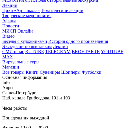
МЕРОПРИЯТИЯ
Благотворительные экскурсии
Лекции
Цикл «Арт-школа»
Тематические лекции
Творческие мероприятия
Афиша
Новости
МИСП Онлайн
Видео
Беседы с художниками
История одного произведения
Экскурсии по выставкам
Лекции
СМИ о нас
RUTUBE
TELEGRAM
ВКОНТАКТЕ
YOUTUBE
MAX
Виртуальные туры
Магазин
Все товары
Книги
Сувениры
Шопперы
Футболки
Основная информация
Info
Адрес
Санкт-Петербург,
Наб. канала Грибоедова, 101 и 103
Часы работы
Понедельник выходной
Вторник 12:00 — 20:00