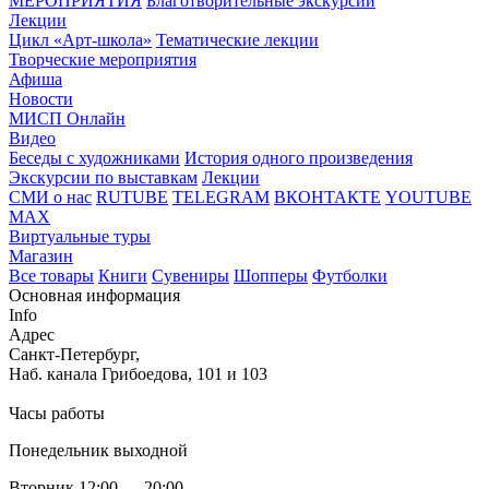
МЕРОПРИЯТИЯ
Благотворительные экскурсии
Лекции
Цикл «Арт-школа»
Тематические лекции
Творческие мероприятия
Афиша
Новости
МИСП Онлайн
Видео
Беседы с художниками
История одного произведения
Экскурсии по выставкам
Лекции
СМИ о нас
RUTUBE
TELEGRAM
ВКОНТАКТЕ
YOUTUBE
MAX
Виртуальные туры
Магазин
Все товары
Книги
Сувениры
Шопперы
Футболки
Основная информация
Info
Адрес
Санкт-Петербург,
Наб. канала Грибоедова, 101 и 103
Часы работы
Понедельник выходной
Вторник 12:00 — 20:00