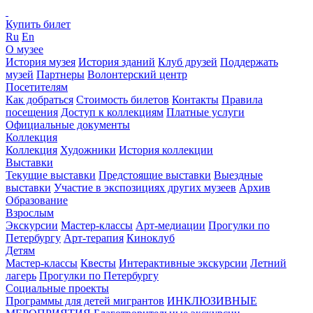
Купить билет
Ru
En
О музее
История музея
История зданий
Клуб друзей
Поддержать
музей
Партнеры
Волонтерский центр
Посетителям
Как добраться
Стоимость билетов
Контакты
Правила
посещения
Доступ к коллекциям
Платные услуги
Официальные документы
Коллекция
Коллекция
Художники
История коллекции
Выставки
Текущие выставки
Предстоящие выставки
Выездные
выставки
Участие в экспозициях других музеев
Архив
Образование
Взрослым
Экскурсии
Мастер-классы
Арт-медиации
Прогулки по
Петербургу
Арт-терапия
Киноклуб
Детям
Мастер-классы
Квесты
Интерактивные экскурсии
Летний
лагерь
Прогулки по Петербургу
Социальные проекты
Программы для детей мигрантов
ИНКЛЮЗИВНЫЕ