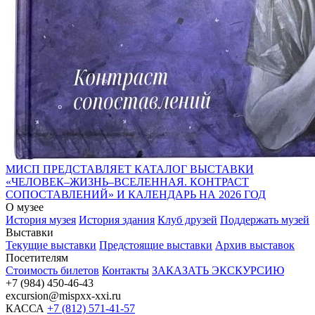
МИСП ПРЕДСТАВЛЯЕТ КАТАЛОГ ВЫСТАВКИ
«ЧЕЛОВЕК–ЖИЗНЬ–ВСЕЛЕННАЯ. КОНТРАСТ
СОПОСТАВЛЕНИЙ» И КАЛЕНДАРЬ НА 2026 ГОД
О музее
История музея
История здания
Клуб друзей
Поддержать музей
Выставки
Текущие выставки
Предстоящие выставки
Архив выставок
Посетителям
Стоимость билетов
Контакты
ЗАКАЗАТЬ ЭКСКУРСИЮ
+7 (984) 450-46-43
excursion@mispxx-xxi.ru
КАССА
+7 (812) 571-41-57