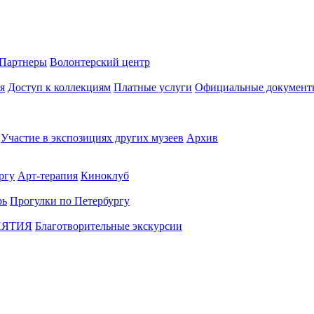
Партнеры
Волонтерский центр
я
Доступ к коллекциям
Платные услуги
Официальные документ
Участие в экспозициях других музеев
Архив
ргу
Арт-терапия
Киноклуб
рь
Прогулки по Петербургу
ИЯТИЯ
Благотворительные экскурсии