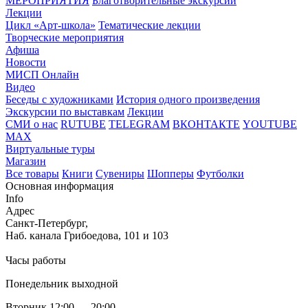
МЕРОПРИЯТИЯ
Благотворительные экскурсии
Лекции
Цикл «Арт-школа»
Тематические лекции
Творческие мероприятия
Афиша
Новости
МИСП Онлайн
Видео
Беседы с художниками
История одного произведения
Экскурсии по выставкам
Лекции
СМИ о нас
RUTUBE
TELEGRAM
ВКОНТАКТЕ
YOUTUBE
MAX
Виртуальные туры
Магазин
Все товары
Книги
Сувениры
Шопперы
Футболки
Основная информация
Info
Адрес
Санкт-Петербург,
Наб. канала Грибоедова, 101 и 103
Часы работы
Понедельник выходной
Вторник 12:00 — 20:00