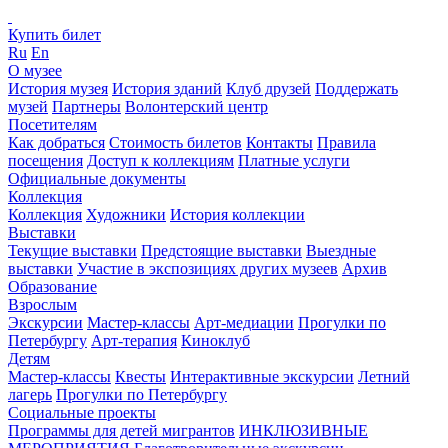
Купить билет
Ru
En
О музее
История музея
История зданий
Клуб друзей
Поддержать
музей
Партнеры
Волонтерский центр
Посетителям
Как добраться
Стоимость билетов
Контакты
Правила
посещения
Доступ к коллекциям
Платные услуги
Официальные документы
Коллекция
Коллекция
Художники
История коллекции
Выставки
Текущие выставки
Предстоящие выставки
Выездные
выставки
Участие в экспозициях других музеев
Архив
Образование
Взрослым
Экскурсии
Мастер-классы
Арт-медиации
Прогулки по
Петербургу
Арт-терапия
Киноклуб
Детям
Мастер-классы
Квесты
Интерактивные экскурсии
Летний
лагерь
Прогулки по Петербургу
Социальные проекты
Программы для детей мигрантов
ИНКЛЮЗИВНЫЕ