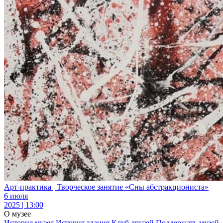
Арт-практика | Творческое занятие «Сны абстракциониста»
6 июля
2025 | 13:00
О музее
История музея
История здания
Клуб друзей
Поддержать музей