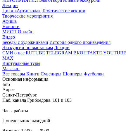
МЕРОПРИЯТИЯ
Благотворительные экскурсии
Лекции
Цикл «Арт-школа»
Тематические лекции
Творческие мероприятия
Афиша
Новости
МИСП Онлайн
Видео
Беседы с художниками
История одного произведения
Экскурсии по выставкам
Лекции
СМИ о нас
RUTUBE
TELEGRAM
ВКОНТАКТЕ
YOUTUBE
MAX
Виртуальные туры
Магазин
Все товары
Книги
Сувениры
Шопперы
Футболки
Основная информация
Info
Адрес
Санкт-Петербург,
Наб. канала Грибоедова, 101 и 103
Часы работы
Понедельник выходной
Вторник 12:00 — 20:00