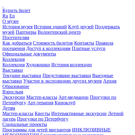
Купить билет
Ru
En
О музее
История музея
История зданий
Клуб друзей
Поддержать
музей
Партнеры
Волонтерский центр
Посетителям
Как добраться
Стоимость билетов
Контакты
Правила
посещения
Доступ к коллекциям
Платные услуги
Официальные документы
Коллекция
Коллекция
Художники
История коллекции
Выставки
Текущие выставки
Предстоящие выставки
Выездные
выставки
Участие в экспозициях других музеев
Архив
Образование
Взрослым
Экскурсии
Мастер-классы
Арт-медиации
Прогулки по
Петербургу
Арт-терапия
Киноклуб
Детям
Мастер-классы
Квесты
Интерактивные экскурсии
Летний
лагерь
Прогулки по Петербургу
Социальные проекты
Программы для детей мигрантов
ИНКЛЮЗИВНЫЕ