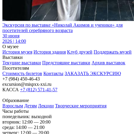
Экскурсия по выставке «Николай Акимов и ученики» для
посетителей серебряного возраста
30 июня
2026 | 14:00
О музее
История музея
История здания
Клуб друзей
Поддержать музей
Выставки
Текущие выставки
Предстоящие выставки
Архив выставок
Посетителям
Стоимость билетов
Контакты
ЗАКАЗАТЬ ЭКСКУРСИЮ
+7 (984) 450-46-43
excursion@mispxx-xxi.ru
КАССА
+7 (812) 571-41-57
Образование
Взрослым
Детям
Лекции
Творческие мероприятия
Часы работы
понедельник: выходной
вторник: 12:00 — 20:00
среда: 14:00 — 21:00
четверг: 12:00 — 20:00