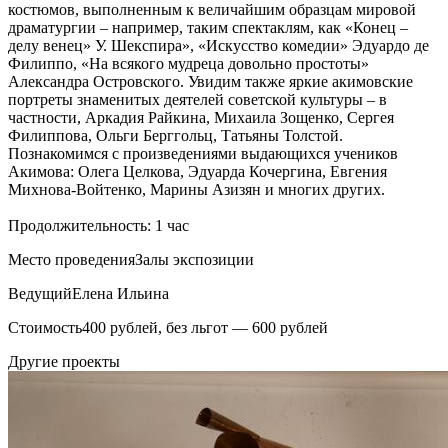
костюмов, выполненным к величайшим образцам мировой
драматургии – например, таким спектаклям, как «Конец –
делу венец» У. Шекспира», «Искусство комедии» Эдуардо де
Филиппо, «На всякого мудреца довольно простоты»
Александра Островского. Увидим также яркие акимовские
портреты знаменитых деятелей советской культуры – в
частности, Аркадия Райкина, Михаила Зощенко, Сергея
Филиппова, Ольги Берггольц, Татьяны Толстой.
Познакомимся с произведениями выдающихся учеников
Акимова: Олега Целкова, Эдуарда Кочергина, Евгения
Михнова-Войтенко, Марины Азизян и многих других.
Продолжительность: 1 час
Место проведения
Залы экспозиции
Ведущий
Елена Ильина
Стоимость
400 рублей, без льгот — 600 рублей
Другие проекты