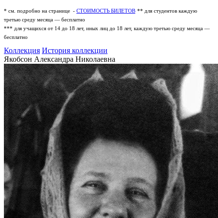
* см. подробно на странице -
СТОИМОСТЬ БИЛЕТОВ
** для студентов каждую
третью среду месяца — бесплатно
*** для учащихся от 14 до 18 лет, иных лиц до 18 лет, каждую третью среду месяца —
бесплатно
Коллекция
История коллекции
Якобсон Александра Николаевна