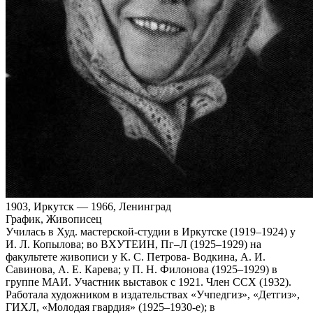
1903, Иркутск — 1966, Ленинград
График, Живописец
Училась в Худ. мастерской-студии в Иркутске (1919–1924) у
И. Л. Копылова; во ВХУТЕИН, Пг–Л (1925–1929) на
факультете живописи у К. С. Петрова- Водкина, А. И.
Савинова, А. Е. Карева; у П. Н. Филонова (1925–1929) в
группе МАИ. Участник выставок с 1921. Член ССХ (1932).
Работала художником в издательствах «Учпедгиз», «Детгиз»,
ГИХЛ, «Молодая гвардия» (1925–1930‑е); в