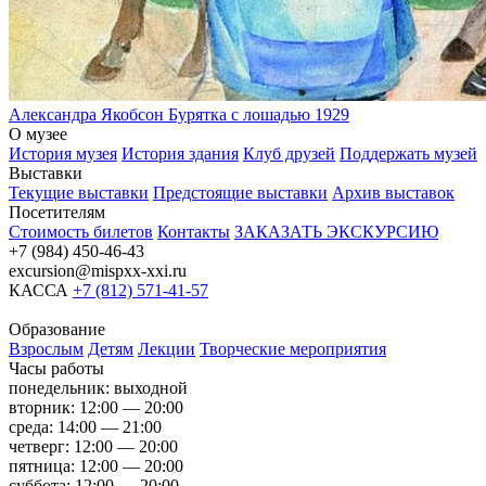
Александра Якобсон
Бурятка с лошадью
1929
О музее
История музея
История здания
Клуб друзей
Поддержать музей
Выставки
Текущие выставки
Предстоящие выставки
Архив выставок
Посетителям
Стоимость билетов
Контакты
ЗАКАЗАТЬ ЭКСКУРСИЮ
+7 (984) 450-46-43
excursion@mispxx-xxi.ru
КАССА
+7 (812) 571-41-57
Образование
Взрослым
Детям
Лекции
Творческие мероприятия
Часы работы
понедельник: выходной
вторник: 12:00 — 20:00
среда: 14:00 — 21:00
четверг: 12:00 — 20:00
пятница: 12:00 — 20:00
суббота: 12:00 — 20:00