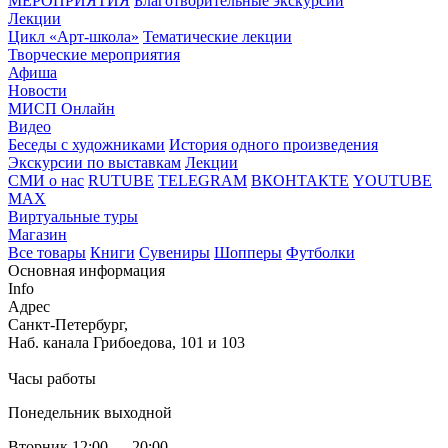
МЕРОПРИЯТИЯ
Благотворительные экскурсии
Лекции
Цикл «Арт-школа»
Тематические лекции
Творческие мероприятия
Афиша
Новости
МИСП Онлайн
Видео
Беседы с художниками
История одного произведения
Экскурсии по выставкам
Лекции
СМИ о нас
RUTUBE
TELEGRAM
ВКОНТАКТЕ
YOUTUBE
MAX
Виртуальные туры
Магазин
Все товары
Книги
Сувениры
Шопперы
Футболки
Основная информация
Info
Адрес
Санкт-Петербург,
Наб. канала Грибоедова, 101 и 103
Часы работы
Понедельник выходной
Вторник 12:00 — 20:00