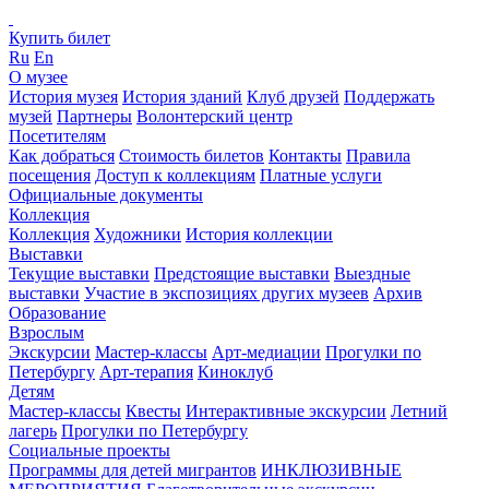
Купить билет
Ru
En
О музее
История музея
История зданий
Клуб друзей
Поддержать
музей
Партнеры
Волонтерский центр
Посетителям
Как добраться
Стоимость билетов
Контакты
Правила
посещения
Доступ к коллекциям
Платные услуги
Официальные документы
Коллекция
Коллекция
Художники
История коллекции
Выставки
Текущие выставки
Предстоящие выставки
Выездные
выставки
Участие в экспозициях других музеев
Архив
Образование
Взрослым
Экскурсии
Мастер-классы
Арт-медиации
Прогулки по
Петербургу
Арт-терапия
Киноклуб
Детям
Мастер-классы
Квесты
Интерактивные экскурсии
Летний
лагерь
Прогулки по Петербургу
Социальные проекты
Программы для детей мигрантов
ИНКЛЮЗИВНЫЕ