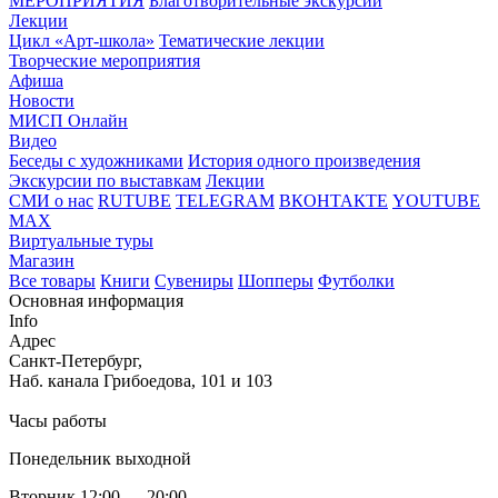
МЕРОПРИЯТИЯ
Благотворительные экскурсии
Лекции
Цикл «Арт-школа»
Тематические лекции
Творческие мероприятия
Афиша
Новости
МИСП Онлайн
Видео
Беседы с художниками
История одного произведения
Экскурсии по выставкам
Лекции
СМИ о нас
RUTUBE
TELEGRAM
ВКОНТАКТЕ
YOUTUBE
MAX
Виртуальные туры
Магазин
Все товары
Книги
Сувениры
Шопперы
Футболки
Основная информация
Info
Адрес
Санкт-Петербург,
Наб. канала Грибоедова, 101 и 103
Часы работы
Понедельник выходной
Вторник 12:00 — 20:00