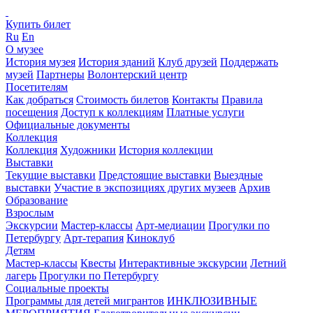
Купить билет
Ru
En
О музее
История музея
История зданий
Клуб друзей
Поддержать
музей
Партнеры
Волонтерский центр
Посетителям
Как добраться
Стоимость билетов
Контакты
Правила
посещения
Доступ к коллекциям
Платные услуги
Официальные документы
Коллекция
Коллекция
Художники
История коллекции
Выставки
Текущие выставки
Предстоящие выставки
Выездные
выставки
Участие в экспозициях других музеев
Архив
Образование
Взрослым
Экскурсии
Мастер-классы
Арт-медиации
Прогулки по
Петербургу
Арт-терапия
Киноклуб
Детям
Мастер-классы
Квесты
Интерактивные экскурсии
Летний
лагерь
Прогулки по Петербургу
Социальные проекты
Программы для детей мигрантов
ИНКЛЮЗИВНЫЕ