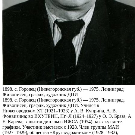
1898, с. Городец (Нижегородская губ.) — 1975, Ленинград
Живописец, график, художник ДПИ
1898, с. Городец (Нижегородская губ.) — 1975, Ленинград.
Живописец, график, художник ДПИ. Учился в
Нижегородском ХТ (1921–1923) у А. В. Куприна, А. В.
Фонвизина; во ВХУТЕИН, Пг–Л (1924–1927) у О. Э. Браза, А.
Е. Карева; защитил диплом в ИЖСА (1954) на факультете
графики. Участник выставок с 1928. Член группы МАИ
(1927–1929), общества «Круг художников» (1928–1932),