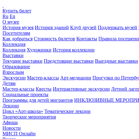
Купить билет
Ru
En
О музее
История музея
История зданий
Клуб друзей
Поддержать музей
Посетителям
Как добраться
Стоимость билетов
Контакты
Правила посещени
Коллекция
Коллекция
Художники
История коллекции
Выставки
Текущие выставки
Предстоящие выставки
Выездные выставки
Образование
Взрослым
Экскурсии
Мастер-классы
Арт-медиации
Прогулки по Петербу
Детям
Мастер-классы
Квесты
Интерактивные экскурсии
Летний лаге
Социальные проекты
Программы для детей мигрантов
ИНКЛЮЗИВНЫЕ МЕРОПР
Лекции
Цикл «Арт-школа»
Тематические лекции
Творческие мероприятия
Афиша
Новости
МИСП Онлайн