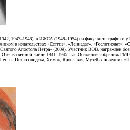
942, 1947–1948), в ИЖСА (1948–1954) на факультете графики у
ником в издательствах «Детгиз», «Лениздат», «Гослитиздат», «Со
Святого Апостола Петра» (2009). Участник ВОВ, награжден боев
й Отечественной войне 1941–1945 гг.». Основные собрания: ГМГ
Пензы, Петрозаводска, Химок, Ярославля, Музей-заповедник «Пр