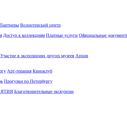
Партнеры
Волонтерский центр
я
Доступ к коллекциям
Платные услуги
Официальные документ
Участие в экспозициях других музеев
Архив
ргу
Арт-терапия
Киноклуб
рь
Прогулки по Петербургу
ИЯТИЯ
Благотворительные экскурсии