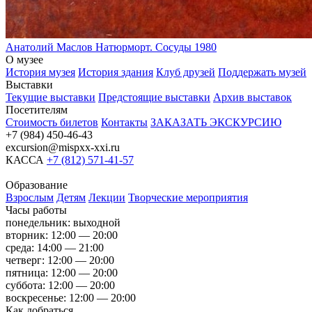
Анатолий Маслов
Натюрморт. Сосуды
1980
О музее
История музея
История здания
Клуб друзей
Поддержать музей
Выставки
Текущие выставки
Предстоящие выставки
Архив выставок
Посетителям
Стоимость билетов
Контакты
ЗАКАЗАТЬ ЭКСКУРСИЮ
+7 (984) 450-46-43
excursion@mispxx-xxi.ru
КАССА
+7 (812) 571-41-57
Образование
Взрослым
Детям
Лекции
Творческие мероприятия
Часы работы
понедельник: выходной
вторник: 12:00 — 20:00
среда: 14:00 — 21:00
четверг: 12:00 — 20:00
пятница: 12:00 — 20:00
суббота: 12:00 — 20:00
воскресенье: 12:00 — 20:00
Как добраться