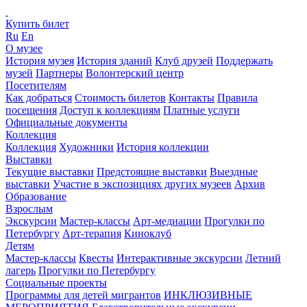
Купить билет
Ru
En
О музее
История музея
История зданий
Клуб друзей
Поддержать
музей
Партнеры
Волонтерский центр
Посетителям
Как добраться
Стоимость билетов
Контакты
Правила
посещения
Доступ к коллекциям
Платные услуги
Официальные документы
Коллекция
Коллекция
Художники
История коллекции
Выставки
Текущие выставки
Предстоящие выставки
Выездные
выставки
Участие в экспозициях других музеев
Архив
Образование
Взрослым
Экскурсии
Мастер-классы
Арт-медиации
Прогулки по
Петербургу
Арт-терапия
Киноклуб
Детям
Мастер-классы
Квесты
Интерактивные экскурсии
Летний
лагерь
Прогулки по Петербургу
Социальные проекты
Программы для детей мигрантов
ИНКЛЮЗИВНЫЕ