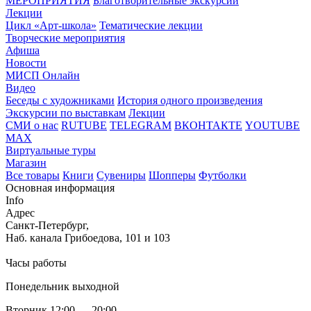
МЕРОПРИЯТИЯ
Благотворительные экскурсии
Лекции
Цикл «Арт-школа»
Тематические лекции
Творческие мероприятия
Афиша
Новости
МИСП Онлайн
Видео
Беседы с художниками
История одного произведения
Экскурсии по выставкам
Лекции
СМИ о нас
RUTUBE
TELEGRAM
ВКОНТАКТЕ
YOUTUBE
MAX
Виртуальные туры
Магазин
Все товары
Книги
Сувениры
Шопперы
Футболки
Основная информация
Info
Адрес
Санкт-Петербург,
Наб. канала Грибоедова, 101 и 103
Часы работы
Понедельник выходной
Вторник 12:00 — 20:00