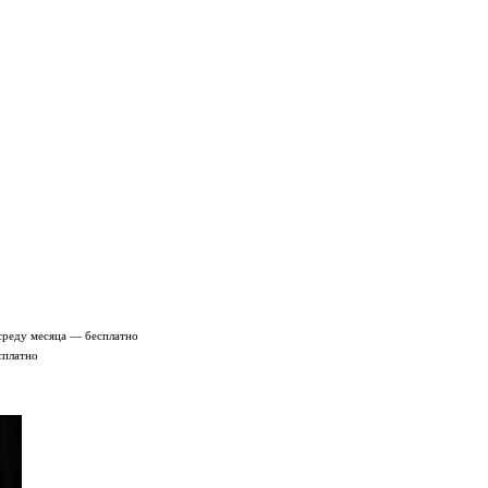
среду месяца — бесплатно
сплатно