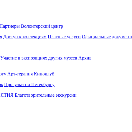
Партнеры
Волонтерский центр
я
Доступ к коллекциям
Платные услуги
Официальные документ
Участие в экспозициях других музеев
Архив
ргу
Арт-терапия
Киноклуб
рь
Прогулки по Петербургу
ИЯТИЯ
Благотворительные экскурсии