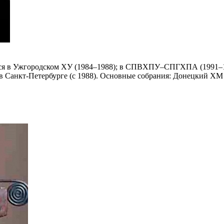
ился в Ужгородском ХУ (1984–1988); в СПВХПУ–СПГХПА (1991–1
 в Санкт‑Петербурге (с 1988). Основные собрания: Донецкий ХМ 