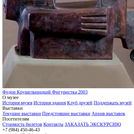
Федор Крушельницкий
Фигуристка
2003
О музее
История музея
История здания
Клуб друзей
Поддержать музей
Выставки
Текущие выставки
Предстоящие выставки
Архив выставок
Посетителям
Стоимость билетов
Контакты
ЗАКАЗАТЬ ЭКСКУРСИЮ
+7 (984) 450-46-43