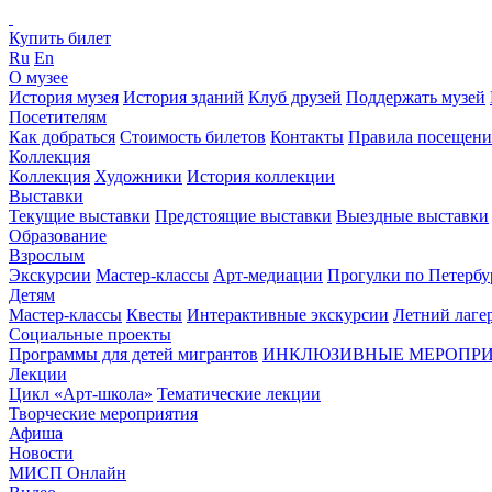
Купить билет
Ru
En
О музее
История музея
История зданий
Клуб друзей
Поддержать музей
Посетителям
Как добраться
Стоимость билетов
Контакты
Правила посещени
Коллекция
Коллекция
Художники
История коллекции
Выставки
Текущие выставки
Предстоящие выставки
Выездные выставки
Образование
Взрослым
Экскурсии
Мастер-классы
Арт-медиации
Прогулки по Петербу
Детям
Мастер-классы
Квесты
Интерактивные экскурсии
Летний лаге
Социальные проекты
Программы для детей мигрантов
ИНКЛЮЗИВНЫЕ МЕРОПР
Лекции
Цикл «Арт-школа»
Тематические лекции
Творческие мероприятия
Афиша
Новости
МИСП Онлайн