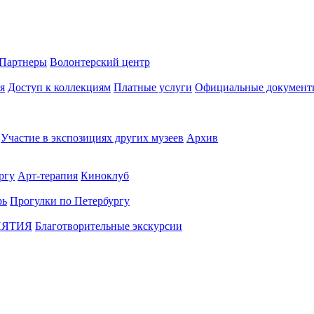
Партнеры
Волонтерский центр
я
Доступ к коллекциям
Платные услуги
Официальные документ
Участие в экспозициях других музеев
Архив
ргу
Арт-терапия
Киноклуб
рь
Прогулки по Петербургу
ИЯТИЯ
Благотворительные экскурсии