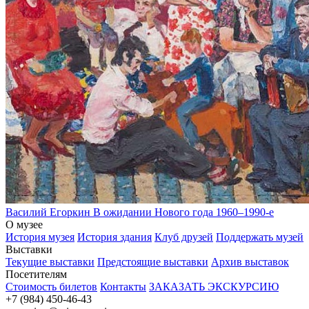
Василий Егоркин
В ожидании Нового года
1960–1990-е
О музее
История музея
История здания
Клуб друзей
Поддержать музей
Выставки
Текущие выставки
Предстоящие выставки
Архив выставок
Посетителям
Стоимость билетов
Контакты
ЗАКАЗАТЬ ЭКСКУРСИЮ
+7 (984) 450-46-43