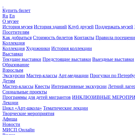
Купить билет
Ru
En
О музее
История музея
История зданий
Клуб друзей
Поддержать музей
Посетителям
Как добраться
Стоимость билетов
Контакты
Правила посещени
Коллекция
Коллекция
Художники
История коллекции
Выставки
Текущие выставки
Предстоящие выставки
Выездные выставки
Образование
Взрослым
Экскурсии
Мастер-классы
Арт-медиации
Прогулки по Петербу
Детям
Мастер-классы
Квесты
Интерактивные экскурсии
Летний лаге
Социальные проекты
Программы для детей мигрантов
ИНКЛЮЗИВНЫЕ МЕРОПР
Лекции
Цикл «Арт-школа»
Тематические лекции
Творческие мероприятия
Афиша
Новости
МИСП Онлайн