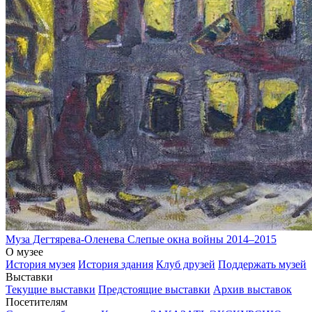
Муза Дегтярева-Оленева
Слепые окна войны
2014–2015
О музее
История музея
История здания
Клуб друзей
Поддержать музей
Выставки
Текущие выставки
Предстоящие выставки
Архив выставок
Посетителям