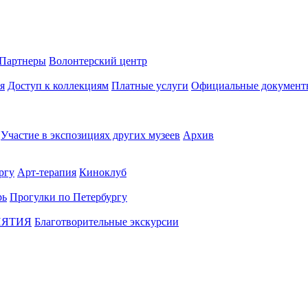
Партнеры
Волонтерский центр
я
Доступ к коллекциям
Платные услуги
Официальные документ
Участие в экспозициях других музеев
Архив
ргу
Арт-терапия
Киноклуб
рь
Прогулки по Петербургу
ИЯТИЯ
Благотворительные экскурсии