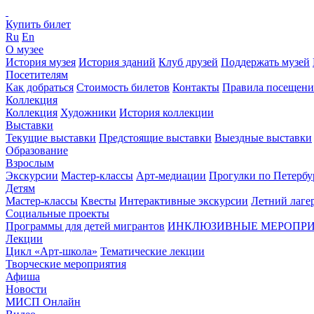
Купить билет
Ru
En
О музее
История музея
История зданий
Клуб друзей
Поддержать музей
Посетителям
Как добраться
Стоимость билетов
Контакты
Правила посещени
Коллекция
Коллекция
Художники
История коллекции
Выставки
Текущие выставки
Предстоящие выставки
Выездные выставки
Образование
Взрослым
Экскурсии
Мастер-классы
Арт-медиации
Прогулки по Петербу
Детям
Мастер-классы
Квесты
Интерактивные экскурсии
Летний лаге
Социальные проекты
Программы для детей мигрантов
ИНКЛЮЗИВНЫЕ МЕРОПР
Лекции
Цикл «Арт-школа»
Тематические лекции
Творческие мероприятия
Афиша
Новости
МИСП Онлайн