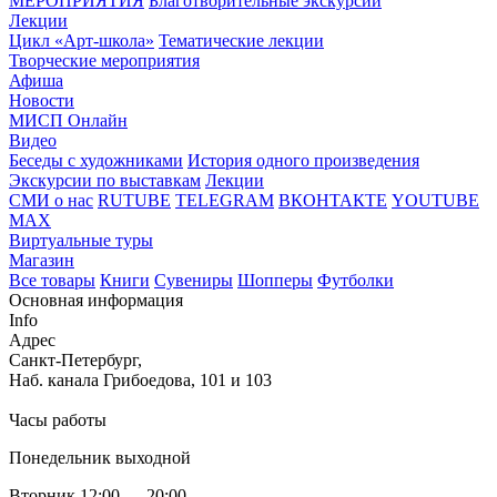
МЕРОПРИЯТИЯ
Благотворительные экскурсии
Лекции
Цикл «Арт-школа»
Тематические лекции
Творческие мероприятия
Афиша
Новости
МИСП Онлайн
Видео
Беседы с художниками
История одного произведения
Экскурсии по выставкам
Лекции
СМИ о нас
RUTUBE
TELEGRAM
ВКОНТАКТЕ
YOUTUBE
MAX
Виртуальные туры
Магазин
Все товары
Книги
Сувениры
Шопперы
Футболки
Основная информация
Info
Адрес
Санкт-Петербург,
Наб. канала Грибоедова, 101 и 103
Часы работы
Понедельник выходной
Вторник 12:00 — 20:00