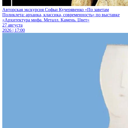
Авторская экскурсия Софьи Кучерявенко «По заветам
Поликлета: архаика, классика, современность» по выставке
«Архитектура мифа. Металл. Камень. Цвет»
27 августа
2026 | 17:00