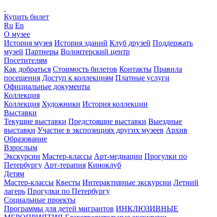
Купить билет
Ru
En
О музее
История музея
История зданий
Клуб друзей
Поддержать
музей
Партнеры
Волонтерский центр
Посетителям
Как добраться
Стоимость билетов
Контакты
Правила
посещения
Доступ к коллекциям
Платные услуги
Официальные документы
Коллекция
Коллекция
Художники
История коллекции
Выставки
Текущие выставки
Предстоящие выставки
Выездные
выставки
Участие в экспозициях других музеев
Архив
Образование
Взрослым
Экскурсии
Мастер-классы
Арт-медиации
Прогулки по
Петербургу
Арт-терапия
Киноклуб
Детям
Мастер-классы
Квесты
Интерактивные экскурсии
Летний
лагерь
Прогулки по Петербургу
Социальные проекты
Программы для детей мигрантов
ИНКЛЮЗИВНЫЕ