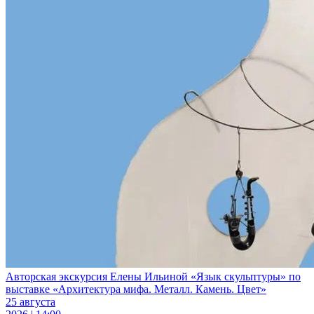
Авторская экскурсия Елены Ильиной «Язык скульптуры» по
выставке «Архитектура мифа. Металл. Камень. Цвет»
25 августа