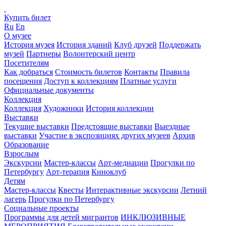
Купить билет
Ru
En
О музее
История музея
История зданий
Клуб друзей
Поддержать
музей
Партнеры
Волонтерский центр
Посетителям
Как добраться
Стоимость билетов
Контакты
Правила
посещения
Доступ к коллекциям
Платные услуги
Официальные документы
Коллекция
Коллекция
Художники
История коллекции
Выставки
Текущие выставки
Предстоящие выставки
Выездные
выставки
Участие в экспозициях других музеев
Архив
Образование
Взрослым
Экскурсии
Мастер-классы
Арт-медиации
Прогулки по
Петербургу
Арт-терапия
Киноклуб
Детям
Мастер-классы
Квесты
Интерактивные экскурсии
Летний
лагерь
Прогулки по Петербургу
Социальные проекты
Программы для детей мигрантов
ИНКЛЮЗИВНЫЕ