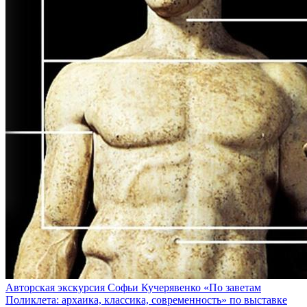
Авторская экскурсия Софьи Кучерявенко «По заветам
Поликлета: архаика, классика, современность» по выставке