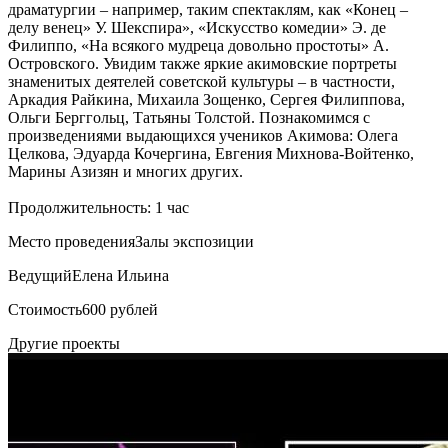
драматургии – например, таким спектаклям, как «Конец –
делу венец» У. Шекспира», «Искусство комедии» Э. де
Филиппо, «На всякого мудреца довольно простоты» А.
Островского. Увидим также яркие акимовские портреты
знаменитых деятелей советской культуры – в частности,
Аркадия Райкина, Михаила Зощенко, Сергея Филиппова,
Ольги Берггольц, Татьяны Толстой. Познакомимся с
произведениями выдающихся учеников Акимова: Олега
Целкова, Эдуарда Кочергина, Евгения Михнова-Войтенко,
Марины Азизян и многих других.
Продолжительность: 1 час
Место проведения
Залы экспозиции
Ведущий
Елена Ильина
Стоимость
600 рублей
Другие проекты