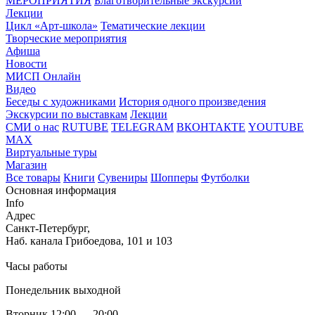
МЕРОПРИЯТИЯ
Благотворительные экскурсии
Лекции
Цикл «Арт-школа»
Тематические лекции
Творческие мероприятия
Афиша
Новости
МИСП Онлайн
Видео
Беседы с художниками
История одного произведения
Экскурсии по выставкам
Лекции
СМИ о нас
RUTUBE
TELEGRAM
ВКОНТАКТЕ
YOUTUBE
MAX
Виртуальные туры
Магазин
Все товары
Книги
Сувениры
Шопперы
Футболки
Основная информация
Info
Адрес
Санкт-Петербург,
Наб. канала Грибоедова, 101 и 103
Часы работы
Понедельник выходной
Вторник 12:00 — 20:00