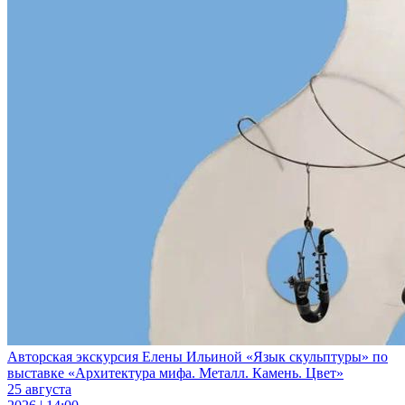
Авторская экскурсия Елены Ильиной «Язык скульптуры» по
выставке «Архитектура мифа. Металл. Камень. Цвет»
25 августа