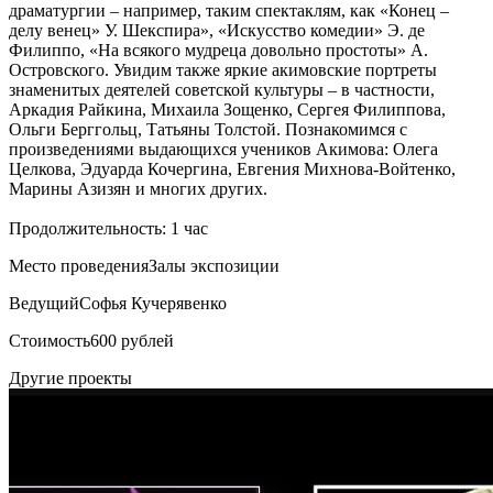
драматургии – например, таким спектаклям, как «Конец –
делу венец» У. Шекспира», «Искусство комедии» Э. де
Филиппо, «На всякого мудреца довольно простоты» А.
Островского. Увидим также яркие акимовские портреты
знаменитых деятелей советской культуры – в частности,
Аркадия Райкина, Михаила Зощенко, Сергея Филиппова,
Ольги Берггольц, Татьяны Толстой. Познакомимся с
произведениями выдающихся учеников Акимова: Олега
Целкова, Эдуарда Кочергина, Евгения Михнова-Войтенко,
Марины Азизян и многих других.
Продолжительность: 1 час
Место проведения
Залы экспозиции
Ведущий
Софья Кучерявенко
Стоимость
600 рублей
Другие проекты