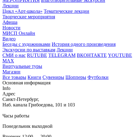
МЕРОПРИЯТИЯ
Благотворительные экскурсии
Лекции
Цикл «Арт-школа»
Тематические лекции
Творческие мероприятия
Афиша
Новости
МИСП Онлайн
Видео
Беседы с художниками
История одного произведения
Экскурсии по выставкам
Лекции
СМИ о нас
RUTUBE
TELEGRAM
ВКОНТАКТЕ
YOUTUBE
MAX
Виртуальные туры
Магазин
Все товары
Книги
Сувениры
Шопперы
Футболки
Основная информация
Info
Адрес
Санкт-Петербург,
Наб. канала Грибоедова, 101 и 103
Часы работы
Понедельник выходной
Вторник 12:00 — 20:00