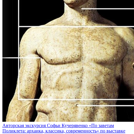
Авторская экскурсия Софьи Кучерявенко «По заветам
Поликлета: архаика, классика, современность» по выставке