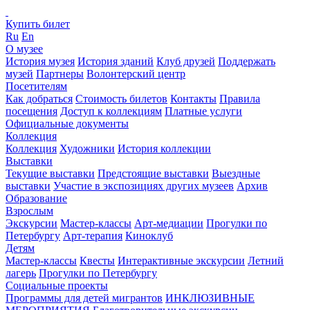
Купить билет
Ru
En
О музее
История музея
История зданий
Клуб друзей
Поддержать
музей
Партнеры
Волонтерский центр
Посетителям
Как добраться
Стоимость билетов
Контакты
Правила
посещения
Доступ к коллекциям
Платные услуги
Официальные документы
Коллекция
Коллекция
Художники
История коллекции
Выставки
Текущие выставки
Предстоящие выставки
Выездные
выставки
Участие в экспозициях других музеев
Архив
Образование
Взрослым
Экскурсии
Мастер-классы
Арт-медиации
Прогулки по
Петербургу
Арт-терапия
Киноклуб
Детям
Мастер-классы
Квесты
Интерактивные экскурсии
Летний
лагерь
Прогулки по Петербургу
Социальные проекты
Программы для детей мигрантов
ИНКЛЮЗИВНЫЕ