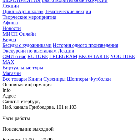
МЕРОПРИЯТИЯ
Благотворительные экскурсии
Лекции
Цикл «Арт-школа»
Тематические лекции
Творческие мероприятия
Афиша
Новости
МИСП Онлайн
Видео
Беседы с художниками
История одного произведения
Экскурсии по выставкам
Лекции
СМИ о нас
RUTUBE
TELEGRAM
ВКОНТАКТЕ
YOUTUBE
MAX
Виртуальные туры
Магазин
Все товары
Книги
Сувениры
Шопперы
Футболки
Основная информация
Info
Адрес
Санкт-Петербург,
Наб. канала Грибоедова, 101 и 103
Часы работы
Понедельник выходной
Вторник 12:00 — 20:00