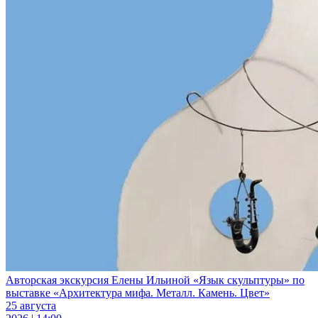
Авторская экскурсия Елены Ильиной «Язык скульптуры» по
выставке «Архитектура мифа. Металл. Камень. Цвет»
25 августа