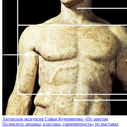
Авторская экскурсия Софьи Кучерявенко «По заветам
Поликлета: архаика, классика, современность» по выставке