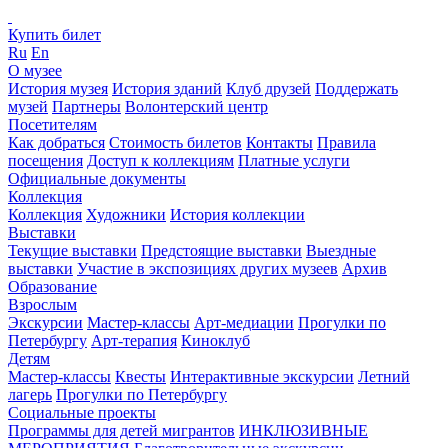
Купить билет
Ru
En
О музее
История музея
История зданий
Клуб друзей
Поддержать
музей
Партнеры
Волонтерский центр
Посетителям
Как добраться
Стоимость билетов
Контакты
Правила
посещения
Доступ к коллекциям
Платные услуги
Официальные документы
Коллекция
Коллекция
Художники
История коллекции
Выставки
Текущие выставки
Предстоящие выставки
Выездные
выставки
Участие в экспозициях других музеев
Архив
Образование
Взрослым
Экскурсии
Мастер-классы
Арт-медиации
Прогулки по
Петербургу
Арт-терапия
Киноклуб
Детям
Мастер-классы
Квесты
Интерактивные экскурсии
Летний
лагерь
Прогулки по Петербургу
Социальные проекты
Программы для детей мигрантов
ИНКЛЮЗИВНЫЕ