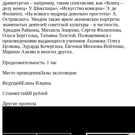
драматургии – например, таким спектаклям, как «Конец –
делу венец» У. Шекспира», «Искусство комедии» Э. де
Филиппо, «На всякого мудреца довольно простоты» А.
Островского. Увидим также яркие акимовские портреты
знаменитых деятелей советской культуры – в частности,
Аркадия Райкина, Михаила Зощенко, Сергея Филиппова,
Ольги Берггольц, Татьяны Толстой. Познакомимся с
произведениями выдающихся учеников Акимова: Олега
Целкова, Эдуарда Кочергина, Евгения Михнова-Войтенко,
Марины Азизян и многих других.
Продолжительность: 1 час
Место проведения
Залы экспозиции
Ведущий
Елена Ильина
Стоимость
600 рублей
Другие проекты