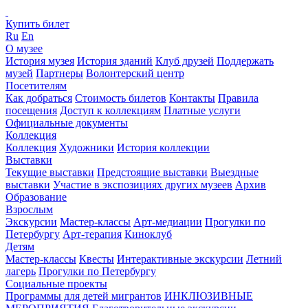
Купить билет
Ru
En
О музее
История музея
История зданий
Клуб друзей
Поддержать
музей
Партнеры
Волонтерский центр
Посетителям
Как добраться
Стоимость билетов
Контакты
Правила
посещения
Доступ к коллекциям
Платные услуги
Официальные документы
Коллекция
Коллекция
Художники
История коллекции
Выставки
Текущие выставки
Предстоящие выставки
Выездные
выставки
Участие в экспозициях других музеев
Архив
Образование
Взрослым
Экскурсии
Мастер-классы
Арт-медиации
Прогулки по
Петербургу
Арт-терапия
Киноклуб
Детям
Мастер-классы
Квесты
Интерактивные экскурсии
Летний
лагерь
Прогулки по Петербургу
Социальные проекты
Программы для детей мигрантов
ИНКЛЮЗИВНЫЕ