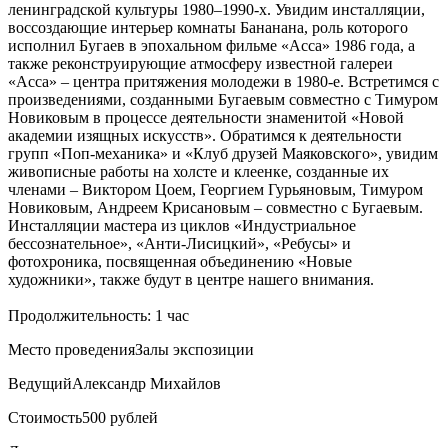
ленинградской культуры 1980–1990-х. Увидим инсталляции,
воссоздающие интерьер комнаты Бананана, роль которого
исполнил Бугаев в эпохальном фильме «Асса» 1986 года, а
также реконструирующие атмосферу известной галереи
«Асса» – центра притяжения молодежи в 1980-е. Встретимся с
произведениями, созданными Бугаевым совместно с Тимуром
Новиковым в процессе деятельности знаменитой «Новой
академии изящных искусств». Обратимся к деятельности
групп «Поп-механика» и «Клуб друзей Маяковского», увидим
живописные работы на холсте и клеенке, созданные их
членами – Виктором Цоем, Георгием Гурьяновым, Тимуром
Новиковым, Андреем Крисановым – совместно с Бугаевым.
Инсталляции мастера из циклов «Индустриальное
бессознательное», «Анти-Лисицкий», «Ребусы» и
фотохроника, посвященная объединению «Новые
художники», также будут в центре нашего внимания.
Продолжительность: 1 час
Место проведения
Залы экспозиции
Ведущий
Александр Михайлов
Стоимость
500 рублей