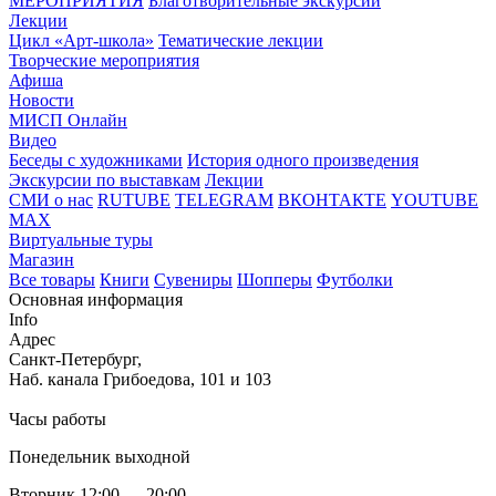
МЕРОПРИЯТИЯ
Благотворительные экскурсии
Лекции
Цикл «Арт-школа»
Тематические лекции
Творческие мероприятия
Афиша
Новости
МИСП Онлайн
Видео
Беседы с художниками
История одного произведения
Экскурсии по выставкам
Лекции
СМИ о нас
RUTUBE
TELEGRAM
ВКОНТАКТЕ
YOUTUBE
MAX
Виртуальные туры
Магазин
Все товары
Книги
Сувениры
Шопперы
Футболки
Основная информация
Info
Адрес
Санкт-Петербург,
Наб. канала Грибоедова, 101 и 103
Часы работы
Понедельник выходной
Вторник 12:00 — 20:00