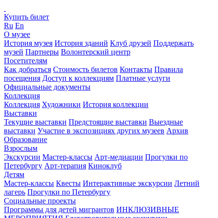
Купить билет
Ru
En
О музее
История музея
История зданий
Клуб друзей
Поддержать
музей
Партнеры
Волонтерский центр
Посетителям
Как добраться
Стоимость билетов
Контакты
Правила
посещения
Доступ к коллекциям
Платные услуги
Официальные документы
Коллекция
Коллекция
Художники
История коллекции
Выставки
Текущие выставки
Предстоящие выставки
Выездные
выставки
Участие в экспозициях других музеев
Архив
Образование
Взрослым
Экскурсии
Мастер-классы
Арт-медиации
Прогулки по
Петербургу
Арт-терапия
Киноклуб
Детям
Мастер-классы
Квесты
Интерактивные экскурсии
Летний
лагерь
Прогулки по Петербургу
Социальные проекты
Программы для детей мигрантов
ИНКЛЮЗИВНЫЕ