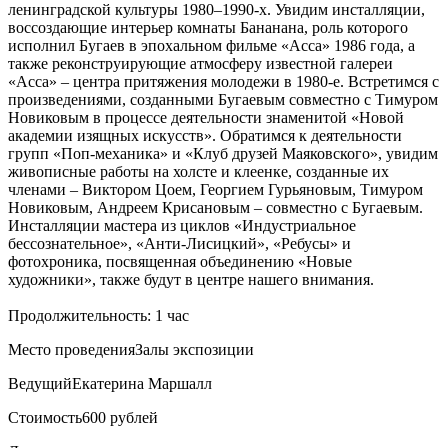
ленинградской культуры 1980–1990-х. Увидим инсталляции,
воссоздающие интерьер комнаты Бананана, роль которого
исполнил Бугаев в эпохальном фильме «Асса» 1986 года, а
также реконструирующие атмосферу известной галереи
«Асса» – центра притяжения молодежи в 1980-е. Встретимся с
произведениями, созданными Бугаевым совместно с Тимуром
Новиковым в процессе деятельности знаменитой «Новой
академии изящных искусств». Обратимся к деятельности
групп «Поп-механика» и «Клуб друзей Маяковского», увидим
живописные работы на холсте и клеенке, созданные их
членами – Виктором Цоем, Георгием Гурьяновым, Тимуром
Новиковым, Андреем Крисановым – совместно с Бугаевым.
Инсталляции мастера из циклов «Индустриальное
бессознательное», «Анти-Лисицкий», «Ребусы» и
фотохроника, посвященная объединению «Новые
художники», также будут в центре нашего внимания.
Продолжительность: 1 час
Место проведения
Залы экспозиции
Ведущий
Екатерина Маршалл
Стоимость
600 рублей