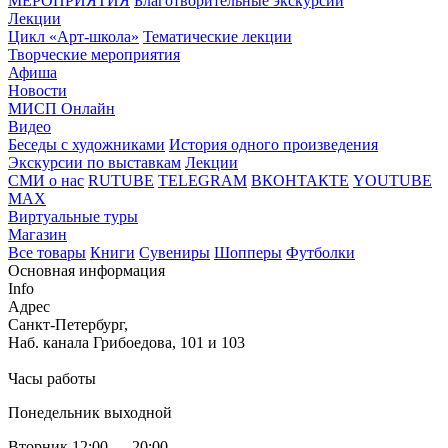
МЕРОПРИЯТИЯ
Благотворительные экскурсии
Лекции
Цикл «Арт-школа»
Тематические лекции
Творческие мероприятия
Афиша
Новости
МИСП Онлайн
Видео
Беседы с художниками
История одного произведения
Экскурсии по выставкам
Лекции
СМИ о нас
RUTUBE
TELEGRAM
ВКОНТАКТЕ
YOUTUBE
MAX
Виртуальные туры
Магазин
Все товары
Книги
Сувениры
Шопперы
Футболки
Основная информация
Info
Адрес
Санкт-Петербург,
Наб. канала Грибоедова, 101 и 103
Часы работы
Понедельник выходной
Вторник 12:00 — 20:00