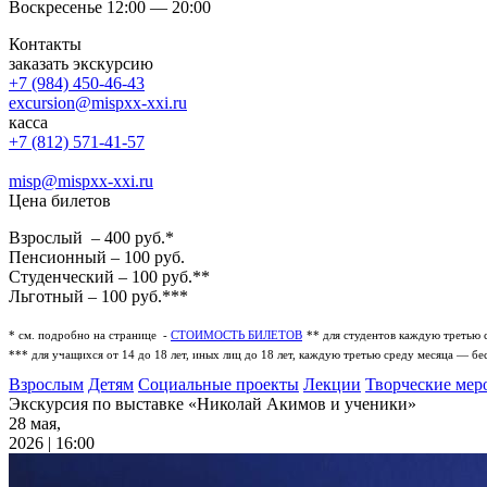
Воскресенье 12:00 — 20:00
Контакты
заказать экскурсию
+7 (984) 450-46-43
excursion@mispxx-xxi.ru
касса
+7 (812) 571-41-57
misp@mispxx-xxi.ru
Цена билетов
Взрослый – 400 руб.*
Пенсионный – 100 руб.
Студенческий – 100 руб.**
Льготный – 100 руб.***
* см. подробно на странице -
СТОИМОСТЬ БИЛЕТОВ
** для студентов каждую третью 
*** для учащихся от 14 до 18 лет, иных лиц до 18 лет, каждую третью среду месяца — бе
Взрослым
Детям
Социальные проекты
Лекции
Творческие мер
Экскурсия по выставке «Николай Акимов и ученики»
28 мая,
2026 | 16:00