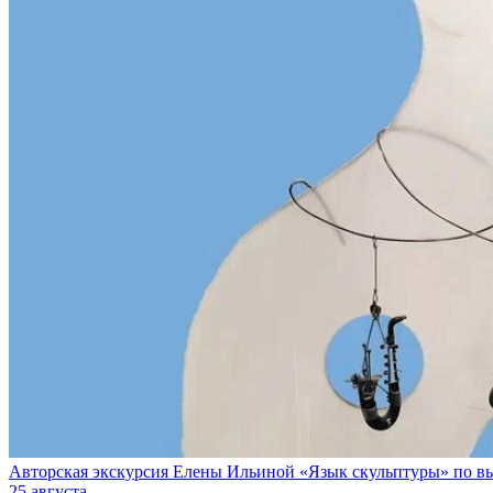
Авторская экскурсия Елены Ильиной «Язык скульптуры» по вы
25 августа