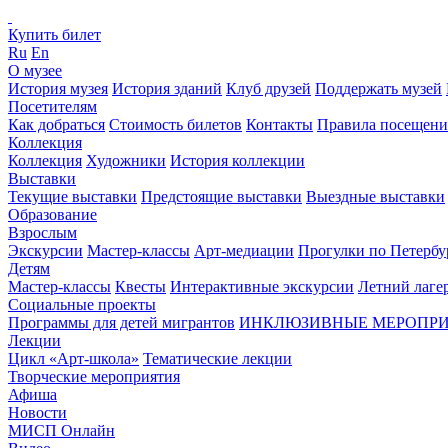
Купить билет
Ru
En
О музее
История музея
История зданий
Клуб друзей
Поддержать музей
Посетителям
Как добраться
Стоимость билетов
Контакты
Правила посещени
Коллекция
Коллекция
Художники
История коллекции
Выставки
Текущие выставки
Предстоящие выставки
Выездные выставки
Образование
Взрослым
Экскурсии
Мастер-классы
Арт-медиации
Прогулки по Петербу
Детям
Мастер-классы
Квесты
Интерактивные экскурсии
Летний лаге
Социальные проекты
Программы для детей мигрантов
ИНКЛЮЗИВНЫЕ МЕРОПР
Лекции
Цикл «Арт-школа»
Тематические лекции
Творческие мероприятия
Афиша
Новости
МИСП Онлайн