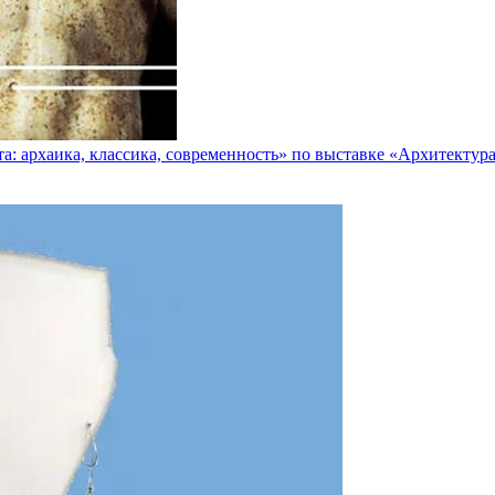
а: архаика, классика, современность» по выставке «Архитектур