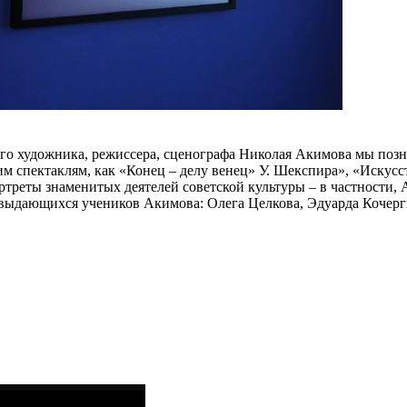
ого художника, режиссера, сценографа Николая Акимова мы поз
м спектаклям, как «Конец – делу венец» У. Шекспира», «Искусс
ртреты знаменитых деятелей советской культуры – в частности
 выдающихся учеников Акимова: Олега Целкова, Эдуарда Кочер