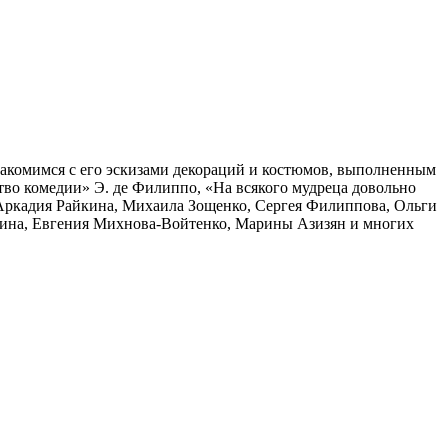
накомимся с его эскизами декораций и костюмов, выполненным
тво комедии» Э. де Филиппо, «На всякого мудреца довольно
, Аркадия Райкина, Михаила Зощенко, Сергея Филиппова, Ольги
гина, Евгения Михнова-Войтенко, Марины Азизян и многих