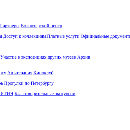
Партнеры
Волонтерский центр
я
Доступ к коллекциям
Платные услуги
Официальные документ
Участие в экспозициях других музеев
Архив
ргу
Арт-терапия
Киноклуб
рь
Прогулки по Петербургу
ИЯТИЯ
Благотворительные экскурсии