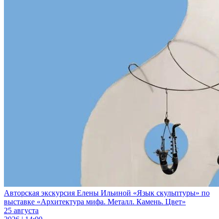
Авторская экскурсия Елены Ильиной «Язык скульптуры» по
выставке «Архитектура мифа. Металл. Камень. Цвет»
25 августа