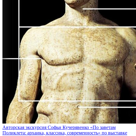
Авторская экскурсия Софьи Кучерявенко «По заветам
Поликлета: архаика, классика, современность» по выставке