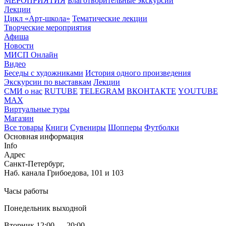
МЕРОПРИЯТИЯ
Благотворительные экскурсии
Лекции
Цикл «Арт-школа»
Тематические лекции
Творческие мероприятия
Афиша
Новости
МИСП Онлайн
Видео
Беседы с художниками
История одного произведения
Экскурсии по выставкам
Лекции
СМИ о нас
RUTUBE
TELEGRAM
ВКОНТАКТЕ
YOUTUBE
MAX
Виртуальные туры
Магазин
Все товары
Книги
Сувениры
Шопперы
Футболки
Основная информация
Info
Адрес
Санкт-Петербург,
Наб. канала Грибоедова, 101 и 103
Часы работы
Понедельник выходной
Вторник 12:00 — 20:00