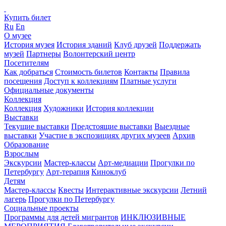
Купить билет
Ru
En
О музее
История музея
История зданий
Клуб друзей
Поддержать
музей
Партнеры
Волонтерский центр
Посетителям
Как добраться
Стоимость билетов
Контакты
Правила
посещения
Доступ к коллекциям
Платные услуги
Официальные документы
Коллекция
Коллекция
Художники
История коллекции
Выставки
Текущие выставки
Предстоящие выставки
Выездные
выставки
Участие в экспозициях других музеев
Архив
Образование
Взрослым
Экскурсии
Мастер-классы
Арт-медиации
Прогулки по
Петербургу
Арт-терапия
Киноклуб
Детям
Мастер-классы
Квесты
Интерактивные экскурсии
Летний
лагерь
Прогулки по Петербургу
Социальные проекты
Программы для детей мигрантов
ИНКЛЮЗИВНЫЕ