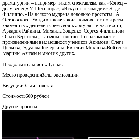
драматургии – например, таким спектаклям, как «Конец –
делу венец» У. Шекспира», «Искусство комедии» Э. де
Филиппо, «На всякого мудреца довольно простоты» А.
Островского. Увидим также яркие акимовские портреты
знаменитых деятелей советской культуры – в частности,
Аркадия Райкина, Михаила Зощенко, Сергея Филиппова,
Ольги Берггольц, Татьяны Толстой. Познакомимся с
произведениями выдающихся учеников Акимова: Олега
Целкова, Эдуарда Кочергина, Евгения Михнова-Войтенко,
Марины Азизян и многих других.
Продолжительность: 1,5 часа
Место проведения
Залы экспозиции
Ведущий
Ольга Толстая
Стоимость
600 рублей
Другие проекты