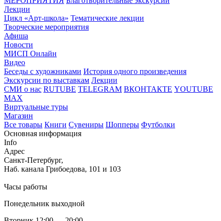
МЕРОПРИЯТИЯ
Благотворительные экскурсии
Лекции
Цикл «Арт-школа»
Тематические лекции
Творческие мероприятия
Афиша
Новости
МИСП Онлайн
Видео
Беседы с художниками
История одного произведения
Экскурсии по выставкам
Лекции
СМИ о нас
RUTUBE
TELEGRAM
ВКОНТАКТЕ
YOUTUBE
MAX
Виртуальные туры
Магазин
Все товары
Книги
Сувениры
Шопперы
Футболки
Основная информация
Info
Адрес
Санкт-Петербург,
Наб. канала Грибоедова, 101 и 103
Часы работы
Понедельник выходной
Вторник 12:00 — 20:00