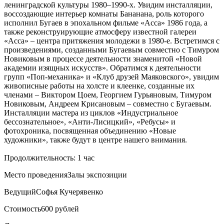
ленинградской культуры 1980–1990-х. Увидим инсталляции,
воссоздающие интерьер комнаты Бананана, роль которого
исполнил Бугаев в эпохальном фильме «Асса» 1986 года, а
также реконструирующие атмосферу известной галереи
«Асса» – центра притяжения молодежи в 1980-е. Встретимся с
произведениями, созданными Бугаевым совместно с Тимуром
Новиковым в процессе деятельности знаменитой «Новой
академии изящных искусств». Обратимся к деятельности
групп «Поп-механика» и «Клуб друзей Маяковского», увидим
живописные работы на холсте и клеенке, созданные их
членами – Виктором Цоем, Георгием Гурьяновым, Тимуром
Новиковым, Андреем Крисановым – совместно с Бугаевым.
Инсталляции мастера из циклов «Индустриальное
бессознательное», «Анти-Лисицкий», «Ребусы» и
фотохроника, посвященная объединению «Новые
художники», также будут в центре нашего внимания.
Продолжительность: 1 час
Место проведения
Залы экспозиции
Ведущий
Софья Кучерявенко
Стоимость
600 рублей