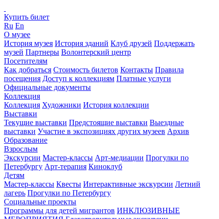
Купить билет
Ru
En
О музее
История музея
История зданий
Клуб друзей
Поддержать
музей
Партнеры
Волонтерский центр
Посетителям
Как добраться
Стоимость билетов
Контакты
Правила
посещения
Доступ к коллекциям
Платные услуги
Официальные документы
Коллекция
Коллекция
Художники
История коллекции
Выставки
Текущие выставки
Предстоящие выставки
Выездные
выставки
Участие в экспозициях других музеев
Архив
Образование
Взрослым
Экскурсии
Мастер-классы
Арт-медиации
Прогулки по
Петербургу
Арт-терапия
Киноклуб
Детям
Мастер-классы
Квесты
Интерактивные экскурсии
Летний
лагерь
Прогулки по Петербургу
Социальные проекты
Программы для детей мигрантов
ИНКЛЮЗИВНЫЕ