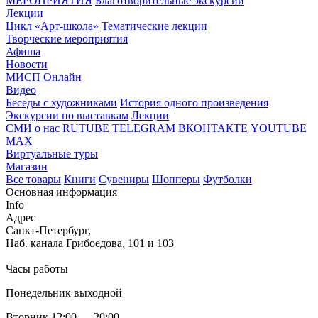
МЕРОПРИЯТИЯ
Благотворительные экскурсии
Лекции
Цикл «Арт-школа»
Тематические лекции
Творческие мероприятия
Афиша
Новости
МИСП Онлайн
Видео
Беседы с художниками
История одного произведения
Экскурсии по выставкам
Лекции
СМИ о нас
RUTUBE
TELEGRAM
ВКОНТАКТЕ
YOUTUBE
MAX
Виртуальные туры
Магазин
Все товары
Книги
Сувениры
Шопперы
Футболки
Основная информация
Info
Адрес
Санкт-Петербург,
Наб. канала Грибоедова, 101 и 103
Часы работы
Понедельник выходной
Вторник 12:00 — 20:00