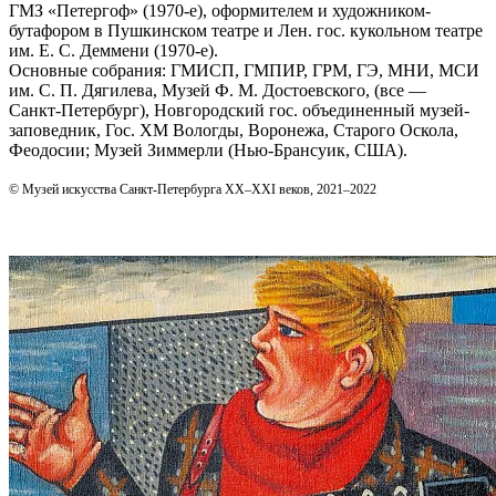
ГМЗ «Петергоф» (1970‑е), оформителем и художником-
бутафором в Пушкинском театре и Лен. гос. кукольном театре
им. Е. С. Деммени (1970‑е).
Основные собрания: ГМИСП, ГМПИР, ГРМ, ГЭ, МНИ, МСИ
им. С. П. Дягилева, Музей Ф. М. Достоевского, (все —
Санкт‑Петербург), Новгородский гос. объединенный музей-
заповедник, Гос. ХМ Вологды, Воронежа, Старого Оскола,
Феодосии; Музей Зиммерли (Нью-Брансуик, США).
© Музей искусства Санкт-Петербурга XX–XXI веков, 2021–2022