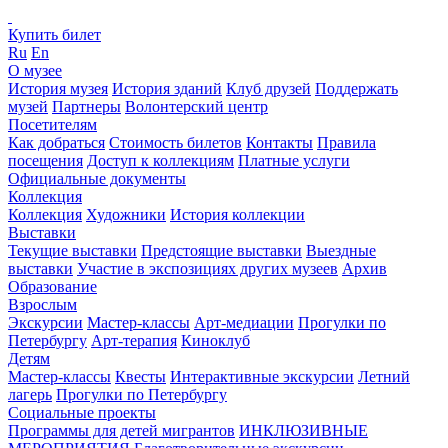
Купить билет
Ru
En
О музее
История музея
История зданий
Клуб друзей
Поддержать
музей
Партнеры
Волонтерский центр
Посетителям
Как добраться
Стоимость билетов
Контакты
Правила
посещения
Доступ к коллекциям
Платные услуги
Официальные документы
Коллекция
Коллекция
Художники
История коллекции
Выставки
Текущие выставки
Предстоящие выставки
Выездные
выставки
Участие в экспозициях других музеев
Архив
Образование
Взрослым
Экскурсии
Мастер-классы
Арт-медиации
Прогулки по
Петербургу
Арт-терапия
Киноклуб
Детям
Мастер-классы
Квесты
Интерактивные экскурсии
Летний
лагерь
Прогулки по Петербургу
Социальные проекты
Программы для детей мигрантов
ИНКЛЮЗИВНЫЕ