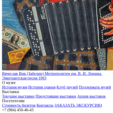
Вячеслав Вик (Забелин)
Метрополитен им. В. И. Ленина.
Эмигрантская песня
1993
О музее
История музея
История здания
Клуб друзей
Поддержать музей
Выставки
Текущие выставки
Предстоящие выставки
Архив выставок
Посетителям
Стоимость билетов
Контакты
ЗАКАЗАТЬ ЭКСКУРСИЮ
+7 (984) 450-46-43