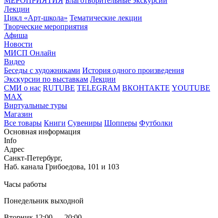
МЕРОПРИЯТИЯ
Благотворительные экскурсии
Лекции
Цикл «Арт-школа»
Тематические лекции
Творческие мероприятия
Афиша
Новости
МИСП Онлайн
Видео
Беседы с художниками
История одного произведения
Экскурсии по выставкам
Лекции
СМИ о нас
RUTUBE
TELEGRAM
ВКОНТАКТЕ
YOUTUBE
MAX
Виртуальные туры
Магазин
Все товары
Книги
Сувениры
Шопперы
Футболки
Основная информация
Info
Адрес
Санкт-Петербург,
Наб. канала Грибоедова, 101 и 103
Часы работы
Понедельник выходной
Вторник 12:00 — 20:00