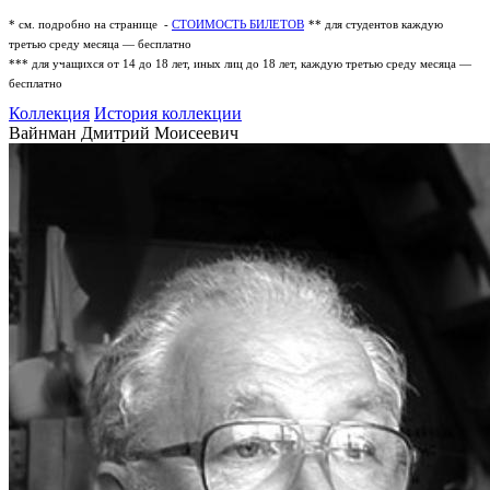
* см. подробно на странице -
СТОИМОСТЬ БИЛЕТОВ
** для студентов каждую
третью среду месяца — бесплатно
*** для учащихся от 14 до 18 лет, иных лиц до 18 лет, каждую третью среду месяца —
бесплатно
Коллекция
История коллекции
Вайнман Дмитрий Моисеевич