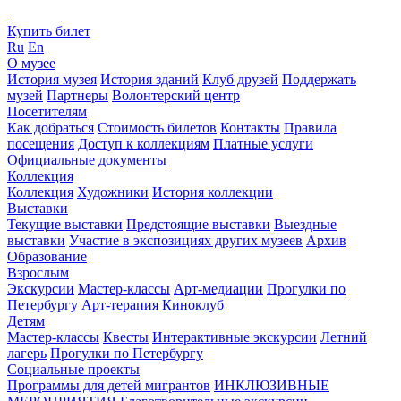
Купить билет
Ru
En
О музее
История музея
История зданий
Клуб друзей
Поддержать
музей
Партнеры
Волонтерский центр
Посетителям
Как добраться
Стоимость билетов
Контакты
Правила
посещения
Доступ к коллекциям
Платные услуги
Официальные документы
Коллекция
Коллекция
Художники
История коллекции
Выставки
Текущие выставки
Предстоящие выставки
Выездные
выставки
Участие в экспозициях других музеев
Архив
Образование
Взрослым
Экскурсии
Мастер-классы
Арт-медиации
Прогулки по
Петербургу
Арт-терапия
Киноклуб
Детям
Мастер-классы
Квесты
Интерактивные экскурсии
Летний
лагерь
Прогулки по Петербургу
Социальные проекты
Программы для детей мигрантов
ИНКЛЮЗИВНЫЕ