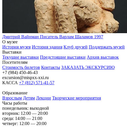
Дмитрий Вайнман
Писатель Варлам Шаламов
1997
О музее
История музея
История здания
Клуб друзей
Поддержать музей
Выставки
Текущие выставки
Предстоящие выставки
Архив выставок
Посетителям
Стоимость билетов
Контакты
ЗАКАЗАТЬ ЭКСКУРСИЮ
+7 (984) 450-46-43
excursion@mispxx-xxi.ru
КАССА
+7 (812) 571-41-57
Образование
Взрослым
Детям
Лекции
Творческие мероприятия
Часы работы
понедельник: выходной
вторник: 12:00 — 20:00
среда: 14:00 — 21:00
четверг: 12:00 — 20:00