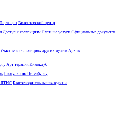
Партнеры
Волонтерский центр
я
Доступ к коллекциям
Платные услуги
Официальные документ
Участие в экспозициях других музеев
Архив
ргу
Арт-терапия
Киноклуб
рь
Прогулки по Петербургу
ИЯТИЯ
Благотворительные экскурсии