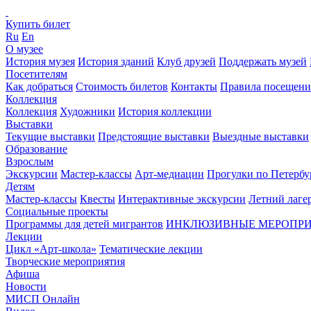
Купить билет
Ru
En
О музее
История музея
История зданий
Клуб друзей
Поддержать музей
Посетителям
Как добраться
Стоимость билетов
Контакты
Правила посещени
Коллекция
Коллекция
Художники
История коллекции
Выставки
Текущие выставки
Предстоящие выставки
Выездные выставки
Образование
Взрослым
Экскурсии
Мастер-классы
Арт-медиации
Прогулки по Петербу
Детям
Мастер-классы
Квесты
Интерактивные экскурсии
Летний лаге
Социальные проекты
Программы для детей мигрантов
ИНКЛЮЗИВНЫЕ МЕРОПР
Лекции
Цикл «Арт-школа»
Тематические лекции
Творческие мероприятия
Афиша
Новости
МИСП Онлайн