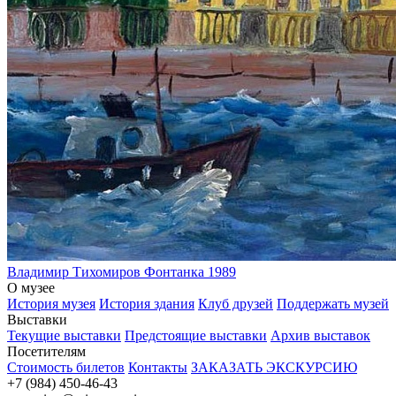
Владимир Тихомиров
Фонтанка
1989
О музее
История музея
История здания
Клуб друзей
Поддержать музей
Выставки
Текущие выставки
Предстоящие выставки
Архив выставок
Посетителям
Стоимость билетов
Контакты
ЗАКАЗАТЬ ЭКСКУРСИЮ
+7 (984) 450-46-43