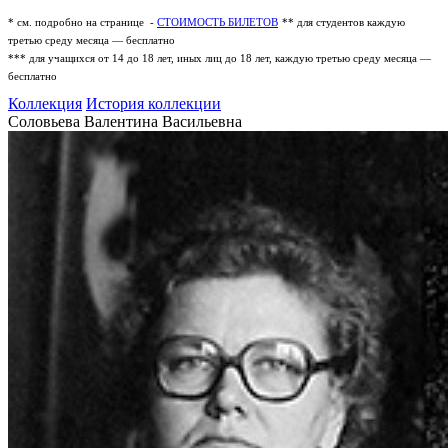
* см. подробно на странице -
СТОИМОСТЬ БИЛЕТОВ
** для студентов каждую
третью среду месяца — бесплатно
*** для учащихся от 14 до 18 лет, иных лиц до 18 лет, каждую третью среду месяца —
бесплатно
Коллекция
История коллекции
Соловьева Валентина Васильевна