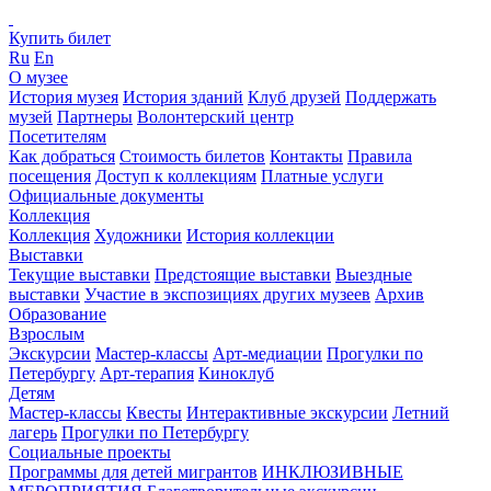
Купить билет
Ru
En
О музее
История музея
История зданий
Клуб друзей
Поддержать
музей
Партнеры
Волонтерский центр
Посетителям
Как добраться
Стоимость билетов
Контакты
Правила
посещения
Доступ к коллекциям
Платные услуги
Официальные документы
Коллекция
Коллекция
Художники
История коллекции
Выставки
Текущие выставки
Предстоящие выставки
Выездные
выставки
Участие в экспозициях других музеев
Архив
Образование
Взрослым
Экскурсии
Мастер-классы
Арт-медиации
Прогулки по
Петербургу
Арт-терапия
Киноклуб
Детям
Мастер-классы
Квесты
Интерактивные экскурсии
Летний
лагерь
Прогулки по Петербургу
Социальные проекты
Программы для детей мигрантов
ИНКЛЮЗИВНЫЕ