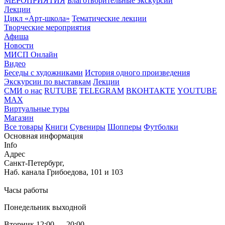
МЕРОПРИЯТИЯ
Благотворительные экскурсии
Лекции
Цикл «Арт-школа»
Тематические лекции
Творческие мероприятия
Афиша
Новости
МИСП Онлайн
Видео
Беседы с художниками
История одного произведения
Экскурсии по выставкам
Лекции
СМИ о нас
RUTUBE
TELEGRAM
ВКОНТАКТЕ
YOUTUBE
MAX
Виртуальные туры
Магазин
Все товары
Книги
Сувениры
Шопперы
Футболки
Основная информация
Info
Адрес
Санкт-Петербург,
Наб. канала Грибоедова, 101 и 103
Часы работы
Понедельник выходной
Вторник 12:00 — 20:00