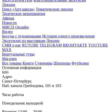
МЕРОПРИЯТИЯ
Благотворительные экскурсии
Лекции
Цикл «Арт-школа»
Тематические лекции
Творческие мероприятия
Афиша
Новости
МИСП Онлайн
Видео
Беседы с художниками
История одного произведения
Экскурсии по выставкам
Лекции
СМИ о нас
RUTUBE
TELEGRAM
ВКОНТАКТЕ
YOUTUBE
MAX
Виртуальные туры
Магазин
Все товары
Книги
Сувениры
Шопперы
Футболки
Основная информация
Info
Адрес
Санкт-Петербург,
Наб. канала Грибоедова, 101 и 103
Часы работы
Понедельник выходной
Вторник 12:00 — 20:00