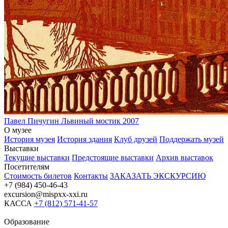
Павел Пичугин
Львиный мостик
2007
О музее
История музея
История здания
Клуб друзей
Поддержать музей
Выставки
Текущие выставки
Предстоящие выставки
Архив выставок
Посетителям
Стоимость билетов
Контакты
ЗАКАЗАТЬ ЭКСКУРСИЮ
+7 (984) 450-46-43
excursion@mispxx-xxi.ru
КАССА
+7 (812) 571-41-57
Образование