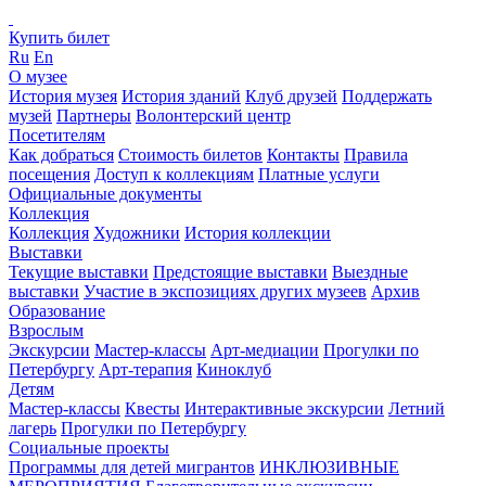
Купить билет
Ru
En
О музее
История музея
История зданий
Клуб друзей
Поддержать
музей
Партнеры
Волонтерский центр
Посетителям
Как добраться
Стоимость билетов
Контакты
Правила
посещения
Доступ к коллекциям
Платные услуги
Официальные документы
Коллекция
Коллекция
Художники
История коллекции
Выставки
Текущие выставки
Предстоящие выставки
Выездные
выставки
Участие в экспозициях других музеев
Архив
Образование
Взрослым
Экскурсии
Мастер-классы
Арт-медиации
Прогулки по
Петербургу
Арт-терапия
Киноклуб
Детям
Мастер-классы
Квесты
Интерактивные экскурсии
Летний
лагерь
Прогулки по Петербургу
Социальные проекты
Программы для детей мигрантов
ИНКЛЮЗИВНЫЕ