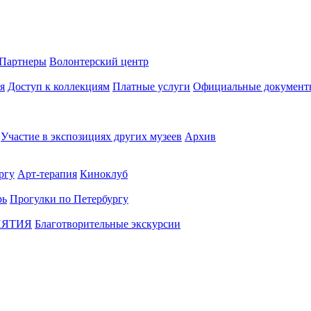
Партнеры
Волонтерский центр
я
Доступ к коллекциям
Платные услуги
Официальные документ
Участие в экспозициях других музеев
Архив
ргу
Арт-терапия
Киноклуб
рь
Прогулки по Петербургу
ИЯТИЯ
Благотворительные экскурсии