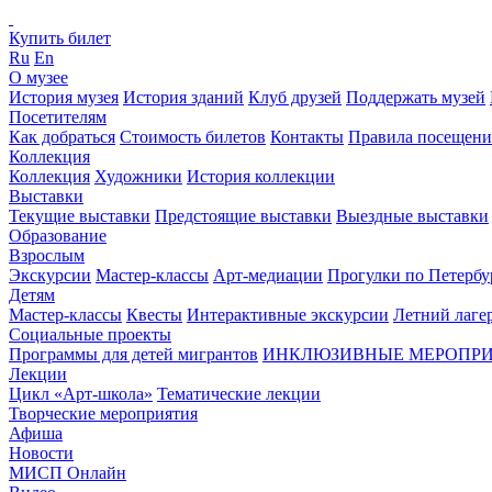
Купить билет
Ru
En
О музее
История музея
История зданий
Клуб друзей
Поддержать музей
Посетителям
Как добраться
Стоимость билетов
Контакты
Правила посещени
Коллекция
Коллекция
Художники
История коллекции
Выставки
Текущие выставки
Предстоящие выставки
Выездные выставки
Образование
Взрослым
Экскурсии
Мастер-классы
Арт-медиации
Прогулки по Петербу
Детям
Мастер-классы
Квесты
Интерактивные экскурсии
Летний лаге
Социальные проекты
Программы для детей мигрантов
ИНКЛЮЗИВНЫЕ МЕРОПР
Лекции
Цикл «Арт-школа»
Тематические лекции
Творческие мероприятия
Афиша
Новости
МИСП Онлайн