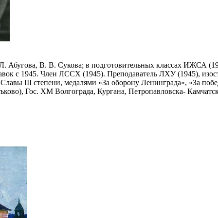
Л. Абугова, В. В. Сукова; в подготовительных классах ИЖСА (1
авок с 1945. Член ЛССХ (1945). Преподаватель ЛХУ (1945), изо
Славы III степени, медалями «За оборону Ленинграда», «За поб
ьково), Гос. ХМ Волгограда, Кургана, Петропавловска- Камчатск