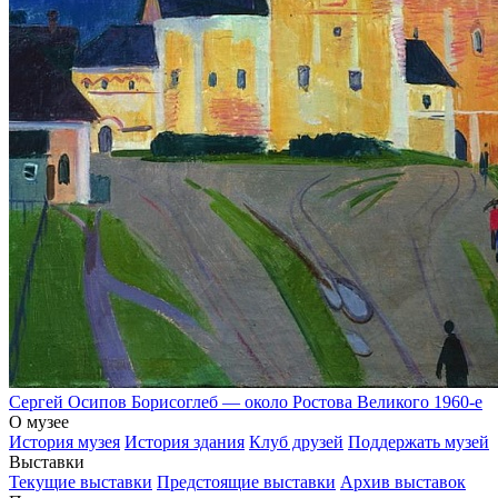
Сергей Осипов
Борисоглеб — около Ростова Великого
1960-е
О музее
История музея
История здания
Клуб друзей
Поддержать музей
Выставки
Текущие выставки
Предстоящие выставки
Архив выставок