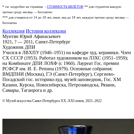
* см. подробно на странице -
СТОИМОСТЬ БИЛЕТОВ
** для студентов каждую
третью среду месяца — бесплатно
*** для учащихся от 14 до 18 лет, иных лиц до 18 лет, каждую третью среду месяца —
бесплатно
Коллекция
История коллекции
Мунтян Юрий Афанасьевич
1921, ? — 2011, Санкт-Петербург
Художник ДПИ
Учился в ЛВХПУ (1946–1951) на кафедре худ. керамики. Член
СХ СССР (1953). Работал художником на ЛЗХС (1951–1959);
на Комбинате ДПИ ЛОХФ (с 1960). Лауреат Гос. премии
РСФСР им. И. Е. Репина (1979). Основные собрания:
ВМДПНИ (Москва), ГЭ (Санкт-Петербург), Сергиево-
Посадский гос. историко-худ. музей-заповедник, Гос. ХМ
Казани, Курска, Новосибирска, Петрозаводска, Рязани,
Самары, Таганрога и др.
© Музей искусства Санкт-Петербурга XX–XXI веков, 2021–2022