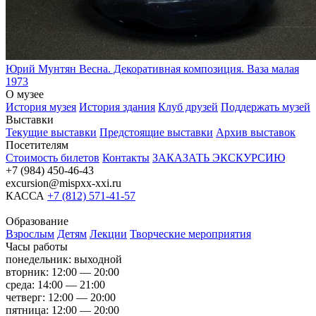
Юрий Мунтян
Весна. Декоративная композиция. Ваза малая
1973
О музее
История музея
История здания
Клуб друзей
Поддержать музей
Выставки
Текущие выставки
Предстоящие выставки
Архив выставок
Посетителям
Стоимость билетов
Контакты
ЗАКАЗАТЬ ЭКСКУРСИЮ
+7 (984) 450-46-43
excursion@mispxx-xxi.ru
КАССА
+7 (812) 571-41-57
Образование
Взрослым
Детям
Лекции
Творческие мероприятия
Часы работы
понедельник: выходной
вторник: 12:00 — 20:00
среда: 14:00 — 21:00
четверг: 12:00 — 20:00
пятница: 12:00 — 20:00