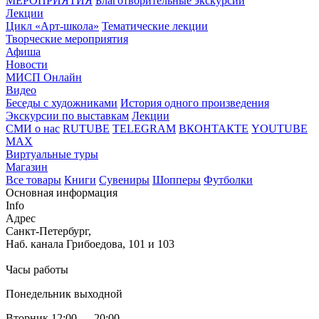
МЕРОПРИЯТИЯ
Благотворительные экскурсии
Лекции
Цикл «Арт-школа»
Тематические лекции
Творческие мероприятия
Афиша
Новости
МИСП Онлайн
Видео
Беседы с художниками
История одного произведения
Экскурсии по выставкам
Лекции
СМИ о нас
RUTUBE
TELEGRAM
ВКОНТАКТЕ
YOUTUBE
MAX
Виртуальные туры
Магазин
Все товары
Книги
Сувениры
Шопперы
Футболки
Основная информация
Info
Адрес
Санкт-Петербург,
Наб. канала Грибоедова, 101 и 103
Часы работы
Понедельник выходной
Вторник 12:00 — 20:00