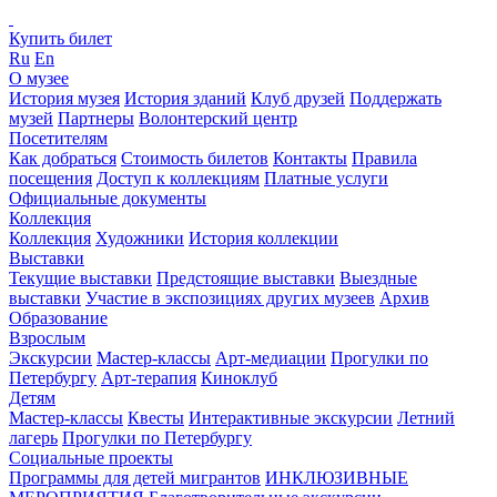
Купить билет
Ru
En
О музее
История музея
История зданий
Клуб друзей
Поддержать
музей
Партнеры
Волонтерский центр
Посетителям
Как добраться
Стоимость билетов
Контакты
Правила
посещения
Доступ к коллекциям
Платные услуги
Официальные документы
Коллекция
Коллекция
Художники
История коллекции
Выставки
Текущие выставки
Предстоящие выставки
Выездные
выставки
Участие в экспозициях других музеев
Архив
Образование
Взрослым
Экскурсии
Мастер-классы
Арт-медиации
Прогулки по
Петербургу
Арт-терапия
Киноклуб
Детям
Мастер-классы
Квесты
Интерактивные экскурсии
Летний
лагерь
Прогулки по Петербургу
Социальные проекты
Программы для детей мигрантов
ИНКЛЮЗИВНЫЕ