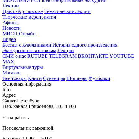
МЕРОПРИЯТИЯ
Благотворительные экскурсии
Лекции
Цикл «Арт-школа»
Тематические лекции
Творческие мероприятия
Афиша
Новости
МИСП Онлайн
Видео
Беседы с художниками
История одного произведения
Экскурсии по выставкам
Лекции
СМИ о нас
RUTUBE
TELEGRAM
ВКОНТАКТЕ
YOUTUBE
MAX
Виртуальные туры
Магазин
Все товары
Книги
Сувениры
Шопперы
Футболки
Основная информация
Info
Адрес
Санкт-Петербург,
Наб. канала Грибоедова, 101 и 103
Часы работы
Понедельник выходной
Вторник 12:00 — 20:00