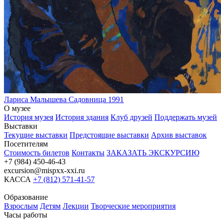
Лариса Малышева
Садовница
1991
О музее
История музея
История здания
Клуб друзей
Поддержать музей
Выставки
Текущие выставки
Предстоящие выставки
Архив выставок
Посетителям
Стоимость билетов
Контакты
ЗАКАЗАТЬ ЭКСКУРСИЮ
+7 (984) 450-46-43
excursion@mispxx-xxi.ru
КАССА
+7 (812) 571-41-57
Образование
Взрослым
Детям
Лекции
Творческие мероприятия
Часы работы