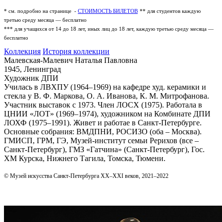
* см. подробно на странице -
СТОИМОСТЬ БИЛЕТОВ
** для студентов каждую
третью среду месяца — бесплатно
*** для учащихся от 14 до 18 лет, иных лиц до 18 лет, каждую третью среду месяца —
бесплатно
Коллекция
История коллекции
Малевская-Малевич Наталья Павловна
1945, Ленинград
Художник ДПИ
Училась в ЛВХПУ (1964–1969) на кафедре худ. керамики и
стекла у В. Ф. Маркова, О. А. Иванова, К. М. Митрофанова.
Участник выставок с 1973. Член ЛОСХ (1975). Работала в
ЦНИИ «ЛОТ» (1969–1974), художником на Комбинате ДПИ
ЛОХФ (1975–1991). Живет и работае в Санкт-Петербурге.
Основные собрания: ВМДПНИ, РОСИЗО (оба – Москва).
ГМИСП, ГРМ, ГЭ, Музей-институт семьи Рерихов (все –
Санкт-Петербург), ГМЗ «Гатчина» (Санкт-Петербург), Гос.
ХМ Курска, Нижнего Тагила, Томска, Тюмени.
© Музей искусства Санкт-Петербурга XX–XXI веков, 2021–2022