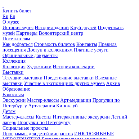
Купить билет
Ru
En
О музее
История музея
История зданий
Клуб друзей
Поддержать
музей
Партнеры
Волонтерский центр
Посетителям
Как добраться
Стоимость билетов
Контакты
Правила
посещения
Доступ к коллекциям
Платные услуги
Официальные документы
Коллекция
Коллекция
Художники
История коллекции
Выставки
Текущие выставки
Предстоящие выставки
Выездные
выставки
Участие в экспозициях других музеев
Архив
Образование
Взрослым
Экскурсии
Мастер-классы
Арт-медиации
Прогулки по
Петербургу
Арт-терапия
Киноклуб
Детям
Мастер-классы
Квесты
Интерактивные экскурсии
Летний
лагерь
Прогулки по Петербургу
Социальные проекты
Программы для детей мигрантов
ИНКЛЮЗИВНЫЕ