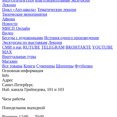
МЕРОПРИЯТИЯ
Благотворительные экскурсии
Лекции
Цикл «Арт-школа»
Тематические лекции
Творческие мероприятия
Афиша
Новости
МИСП Онлайн
Видео
Беседы с художниками
История одного произведения
Экскурсии по выставкам
Лекции
СМИ о нас
RUTUBE
TELEGRAM
ВКОНТАКТЕ
YOUTUBE
MAX
Виртуальные туры
Магазин
Все товары
Книги
Сувениры
Шопперы
Футболки
Основная информация
Info
Адрес
Санкт-Петербург,
Наб. канала Грибоедова, 101 и 103
Часы работы
Понедельник выходной
Вторник 12:00 — 20:00