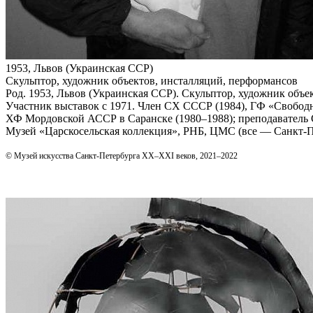
1953, Львов (Украинская ССР)
Скульптор, художник объектов, инсталляций, перформансов
Род. 1953, Львов (Украинская ССР). Скульптор, художник объ
Участник выставок с 1971. Член СХ СССР (1984), ГФ «Свободн
ХФ Мордовской АССР в Саранске (1980–1988); преподаватель С
Музей «Царскосельская коллекция», РНБ, ЦМС (все — Санкт‑П
© Музей искусства Санкт-Петербурга XX–XXI веков, 2021–2022