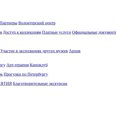
Партнеры
Волонтерский центр
я
Доступ к коллекциям
Платные услуги
Официальные документ
Участие в экспозициях других музеев
Архив
ргу
Арт-терапия
Киноклуб
рь
Прогулки по Петербургу
ИЯТИЯ
Благотворительные экскурсии