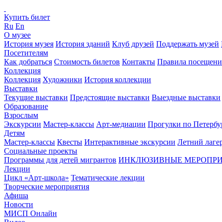
Купить билет
Ru
En
О музее
История музея
История зданий
Клуб друзей
Поддержать музей
Посетителям
Как добраться
Стоимость билетов
Контакты
Правила посещени
Коллекция
Коллекция
Художники
История коллекции
Выставки
Текущие выставки
Предстоящие выставки
Выездные выставки
Образование
Взрослым
Экскурсии
Мастер-классы
Арт-медиации
Прогулки по Петербу
Детям
Мастер-классы
Квесты
Интерактивные экскурсии
Летний лаге
Социальные проекты
Программы для детей мигрантов
ИНКЛЮЗИВНЫЕ МЕРОПР
Лекции
Цикл «Арт-школа»
Тематические лекции
Творческие мероприятия
Афиша
Новости
МИСП Онлайн