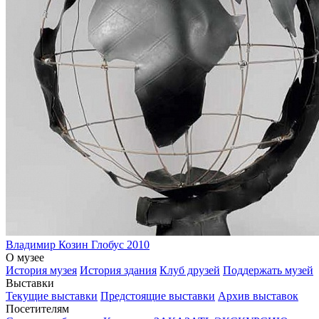
Владимир Козин
Глобус
2010
О музее
История музея
История здания
Клуб друзей
Поддержать музей
Выставки
Текущие выставки
Предстоящие выставки
Архив выставок
Посетителям