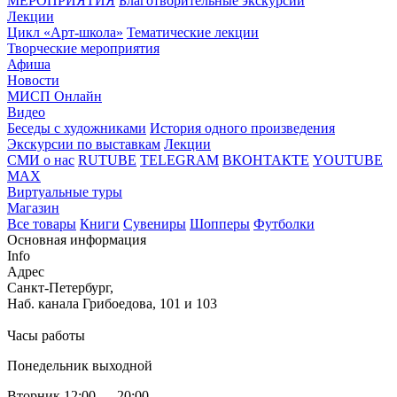
МЕРОПРИЯТИЯ
Благотворительные экскурсии
Лекции
Цикл «Арт-школа»
Тематические лекции
Творческие мероприятия
Афиша
Новости
МИСП Онлайн
Видео
Беседы с художниками
История одного произведения
Экскурсии по выставкам
Лекции
СМИ о нас
RUTUBE
TELEGRAM
ВКОНТАКТЕ
YOUTUBE
MAX
Виртуальные туры
Магазин
Все товары
Книги
Сувениры
Шопперы
Футболки
Основная информация
Info
Адрес
Санкт-Петербург,
Наб. канала Грибоедова, 101 и 103
Часы работы
Понедельник выходной
Вторник 12:00 — 20:00