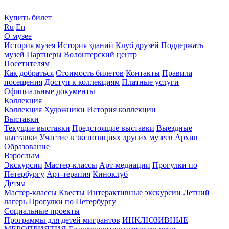
Купить билет
Ru
En
О музее
История музея
История зданий
Клуб друзей
Поддержать
музей
Партнеры
Волонтерский центр
Посетителям
Как добраться
Стоимость билетов
Контакты
Правила
посещения
Доступ к коллекциям
Платные услуги
Официальные документы
Коллекция
Коллекция
Художники
История коллекции
Выставки
Текущие выставки
Предстоящие выставки
Выездные
выставки
Участие в экспозициях других музеев
Архив
Образование
Взрослым
Экскурсии
Мастер-классы
Арт-медиации
Прогулки по
Петербургу
Арт-терапия
Киноклуб
Детям
Мастер-классы
Квесты
Интерактивные экскурсии
Летний
лагерь
Прогулки по Петербургу
Социальные проекты
Программы для детей мигрантов
ИНКЛЮЗИВНЫЕ