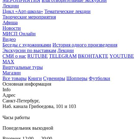
МЕРОПРИЯТИЯ
Благотворительные экскурсии
Лекции
Цикл «Арт-школа»
Тематические лекции
Творческие мероприятия
Афиша
Новости
МИСП Онлайн
Видео
Беседы с художниками
История одного произведения
Экскурсии по выставкам
Лекции
СМИ о нас
RUTUBE
TELEGRAM
ВКОНТАКТЕ
YOUTUBE
MAX
Виртуальные туры
Магазин
Все товары
Книги
Сувениры
Шопперы
Футболки
Основная информация
Info
Адрес
Санкт-Петербург,
Наб. канала Грибоедова, 101 и 103
Часы работы
Понедельник выходной
Вторник 12:00 — 20:00