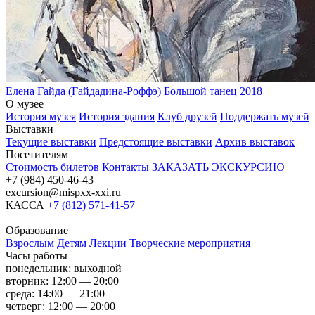
Елена Гайда (Гайдадина-Роффэ)
Большой танец
2018
О музее
История музея
История здания
Клуб друзей
Поддержать музей
Выставки
Текущие выставки
Предстоящие выставки
Архив выставок
Посетителям
Стоимость билетов
Контакты
ЗАКАЗАТЬ ЭКСКУРСИЮ
+7 (984) 450-46-43
excursion@mispxx-xxi.ru
КАССА
+7 (812) 571-41-57
Образование
Взрослым
Детям
Лекции
Творческие мероприятия
Часы работы
понедельник: выходной
вторник: 12:00 — 20:00
среда: 14:00 — 21:00
четверг: 12:00 — 20:00