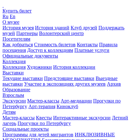
Купить билет
Ru
En
О музее
История музея
История зданий
Клуб друзей
Поддержать
музей
Партнеры
Волонтерский центр
Посетителям
Как добраться
Стоимость билетов
Контакты
Правила
посещения
Доступ к коллекциям
Платные услуги
Официальные документы
Коллекция
Коллекция
Художники
История коллекции
Выставки
Текущие выставки
Предстоящие выставки
Выездные
выставки
Участие в экспозициях других музеев
Архив
Образование
Взрослым
Экскурсии
Мастер-классы
Арт-медиации
Прогулки по
Петербургу
Арт-терапия
Киноклуб
Детям
Мастер-классы
Квесты
Интерактивные экскурсии
Летний
лагерь
Прогулки по Петербургу
Социальные проекты
Программы для детей мигрантов
ИНКЛЮЗИВНЫЕ