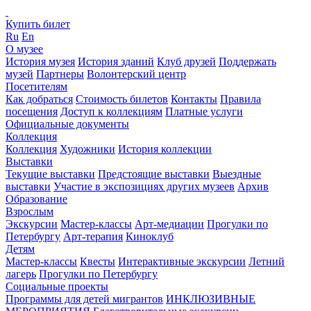
Купить билет
Ru
En
О музее
История музея
История зданий
Клуб друзей
Поддержать
музей
Партнеры
Волонтерский центр
Посетителям
Как добраться
Стоимость билетов
Контакты
Правила
посещения
Доступ к коллекциям
Платные услуги
Официальные документы
Коллекция
Коллекция
Художники
История коллекции
Выставки
Текущие выставки
Предстоящие выставки
Выездные
выставки
Участие в экспозициях других музеев
Архив
Образование
Взрослым
Экскурсии
Мастер-классы
Арт-медиации
Прогулки по
Петербургу
Арт-терапия
Киноклуб
Детям
Мастер-классы
Квесты
Интерактивные экскурсии
Летний
лагерь
Прогулки по Петербургу
Социальные проекты
Программы для детей мигрантов
ИНКЛЮЗИВНЫЕ