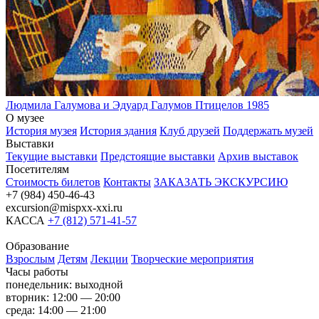
Людмила Галумова и Эдуард Галумов
Птицелов
1985
О музее
История музея
История здания
Клуб друзей
Поддержать музей
Выставки
Текущие выставки
Предстоящие выставки
Архив выставок
Посетителям
Стоимость билетов
Контакты
ЗАКАЗАТЬ ЭКСКУРСИЮ
+7 (984) 450-46-43
excursion@mispxx-xxi.ru
КАССА
+7 (812) 571-41-57
Образование
Взрослым
Детям
Лекции
Творческие мероприятия
Часы работы
понедельник: выходной
вторник: 12:00 — 20:00
среда: 14:00 — 21:00