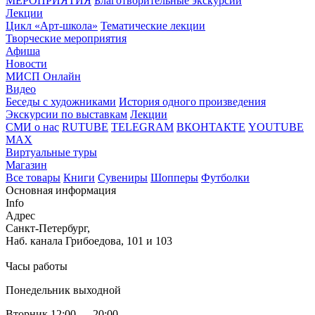
МЕРОПРИЯТИЯ
Благотворительные экскурсии
Лекции
Цикл «Арт-школа»
Тематические лекции
Творческие мероприятия
Афиша
Новости
МИСП Онлайн
Видео
Беседы с художниками
История одного произведения
Экскурсии по выставкам
Лекции
СМИ о нас
RUTUBE
TELEGRAM
ВКОНТАКТЕ
YOUTUBE
MAX
Виртуальные туры
Магазин
Все товары
Книги
Сувениры
Шопперы
Футболки
Основная информация
Info
Адрес
Санкт-Петербург,
Наб. канала Грибоедова, 101 и 103
Часы работы
Понедельник выходной
Вторник 12:00 — 20:00